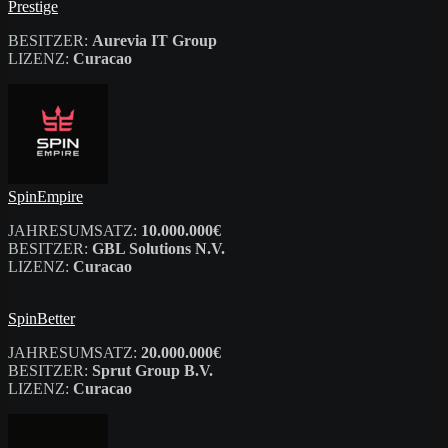
Prestige
BESITZER:
Aurevia IT Group
LIZENZ:
Curacao
SpinEmpire
JAHRESUMSATZ:
10.000.000€
BESITZER:
GBL Solutions N.V.
LIZENZ:
Curacao
SpinBetter
JAHRESUMSATZ:
20.000.000€
BESITZER:
Sprut Group B.V.
LIZENZ:
Curacao