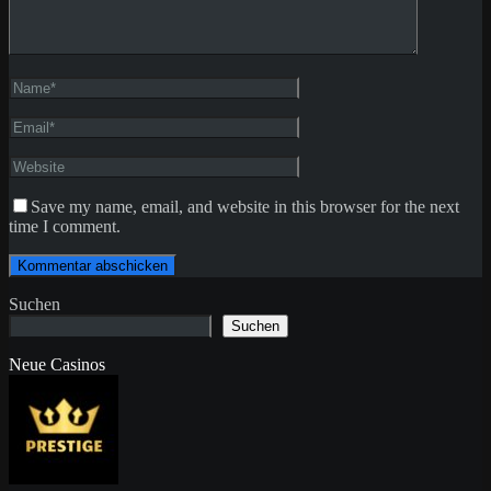
Save my name, email, and website in this browser for the next
time I comment.
Suchen
Suchen
Neue Casinos