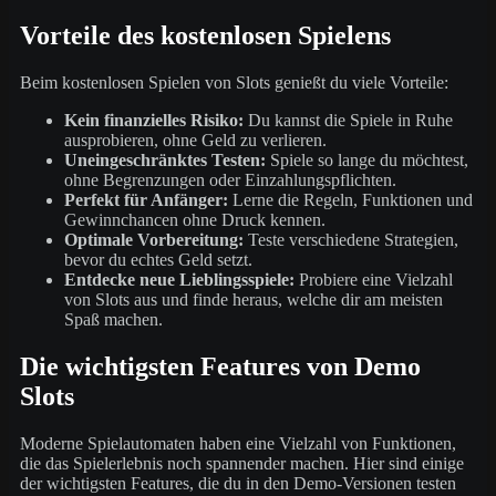
Vorteile des kostenlosen Spielens
Beim kostenlosen Spielen von Slots genießt du viele Vorteile:
Kein finanzielles Risiko:
Du kannst die Spiele in Ruhe
ausprobieren, ohne Geld zu verlieren.
Uneingeschränktes Testen:
Spiele so lange du möchtest,
ohne Begrenzungen oder Einzahlungspflichten.
Perfekt für Anfänger:
Lerne die Regeln, Funktionen und
Gewinnchancen ohne Druck kennen.
Optimale Vorbereitung:
Teste verschiedene Strategien,
bevor du echtes Geld setzt.
Entdecke neue Lieblingsspiele:
Probiere eine Vielzahl
von Slots aus und finde heraus, welche dir am meisten
Spaß machen.
Die wichtigsten Features von Demo
Slots
Moderne Spielautomaten haben eine Vielzahl von Funktionen,
die das Spielerlebnis noch spannender machen. Hier sind einige
der wichtigsten Features, die du in den Demo-Versionen testen