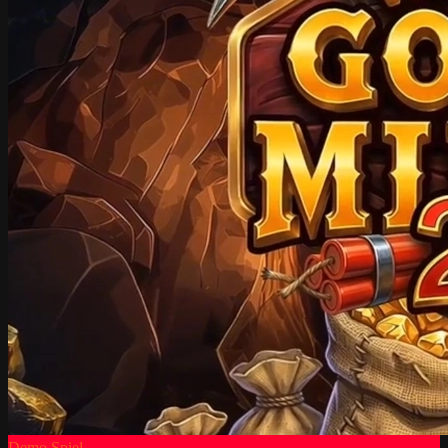
Demo Spiel