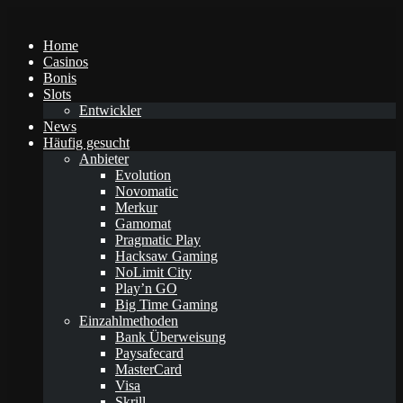
Home
Casinos
Bonis
Slots
Entwickler
News
Häufig gesucht
Anbieter
Evolution
Novomatic
Merkur
Gamomat
Pragmatic Play
Hacksaw Gaming
NoLimit City
Play’n GO
Big Time Gaming
Einzahlmethoden
Bank Überweisung
Paysafecard
MasterCard
Visa
Skrill