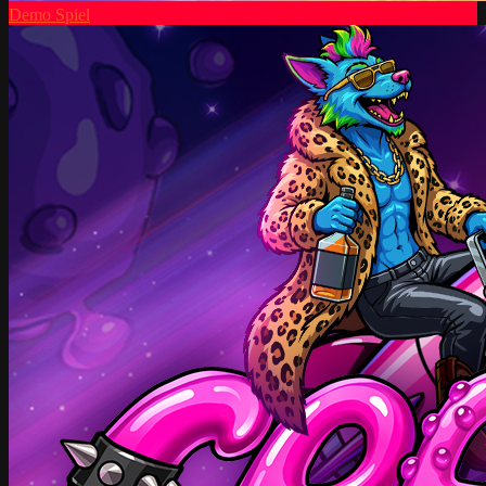
Demo Spiel