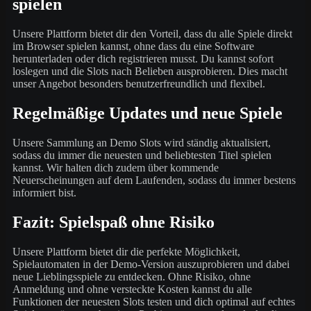
spielen
Unsere Plattform bietet dir den Vorteil, dass du alle Spiele direkt
im Browser spielen kannst, ohne dass du eine Software
herunterladen oder dich registrieren musst. Du kannst sofort
loslegen und die Slots nach Belieben ausprobieren. Dies macht
unser Angebot besonders benutzerfreundlich und flexibel.
Regelmäßige Updates und neue Spiele
Unsere Sammlung an Demo Slots wird ständig aktualisiert,
sodass du immer die neuesten und beliebtesten Titel spielen
kannst. Wir halten dich zudem über kommende
Neuerscheinungen auf dem Laufenden, sodass du immer bestens
informiert bist.
Fazit: Spielspaß ohne Risiko
Unsere Plattform bietet dir die perfekte Möglichkeit,
Spielautomaten in der Demo-Version auszuprobieren und dabei
neue Lieblingsspiele zu entdecken. Ohne Risiko, ohne
Anmeldung und ohne versteckte Kosten kannst du alle
Funktionen der neuesten Slots testen und dich optimal auf echtes