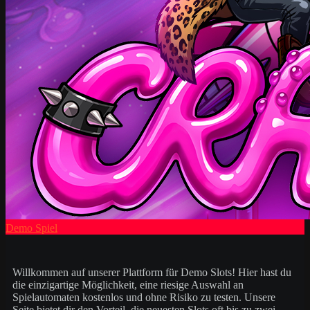
Demo Spiel
Willkommen auf unserer Plattform für Demo Slots! Hier hast du
die einzigartige Möglichkeit, eine riesige Auswahl an
Spielautomaten kostenlos und ohne Risiko zu testen. Unsere
Seite bietet dir den Vorteil, die neuesten Slots oft bis zu zwei