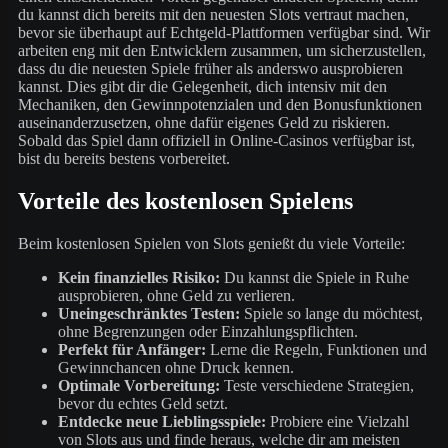
du kannst dich bereits mit den neuesten Slots vertraut machen,
bevor sie überhaupt auf Echtgeld-Plattformen verfügbar sind. Wir
arbeiten eng mit den Entwicklern zusammen, um sicherzustellen,
dass du die neuesten Spiele früher als anderswo ausprobieren
kannst. Dies gibt dir die Gelegenheit, dich intensiv mit den
Mechaniken, den Gewinnpotenzialen und den Bonusfunktionen
auseinanderzusetzen, ohne dafür eigenes Geld zu riskieren.
Sobald das Spiel dann offiziell in Online-Casinos verfügbar ist,
bist du bereits bestens vorbereitet.
Vorteile des kostenlosen Spielens
Beim kostenlosen Spielen von Slots genießt du viele Vorteile:
Kein finanzielles Risiko:
Du kannst die Spiele in Ruhe
ausprobieren, ohne Geld zu verlieren.
Uneingeschränktes Testen:
Spiele so lange du möchtest,
ohne Begrenzungen oder Einzahlungspflichten.
Perfekt für Anfänger:
Lerne die Regeln, Funktionen und
Gewinnchancen ohne Druck kennen.
Optimale Vorbereitung:
Teste verschiedene Strategien,
bevor du echtes Geld setzt.
Entdecke neue Lieblingsspiele:
Probiere eine Vielzahl
von Slots aus und finde heraus, welche dir am meisten