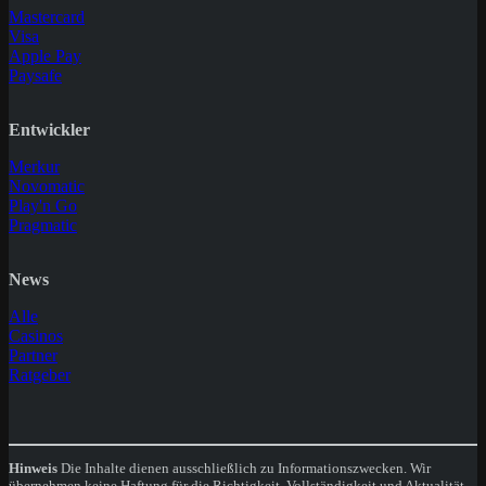
Mastercard
Visa
Apple Pay
Paysafe
Entwickler
Merkur
Novomatic
Play'n Go
Pragmatic
News
Alle
Casinos
Partner
Ratgeber
Hinweis
Die Inhalte dienen ausschließlich zu Informationszwecken. Wir
übernehmen keine Haftung für die Richtigkeit, Vollständigkeit und Aktualität