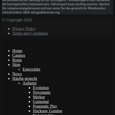
der bereitgestellten Informationen. Glücksspiel kann süchtig machen. Spielen
Sie verantwortungsbewusst und nur, wenn Sie das gesetzliche Mindestalter
erreicht haben. Hilfe auf gambleaware.org
© Copyright 2024
Privacy Policy
Terms and Conditions
Home
Casinos
Bonis
Slots
Entwickler
News
Häufig gesucht
Anbieter
Evolution
Novomatic
Merkur
Gamomat
Pragmatic Play
Hacksaw Gaming