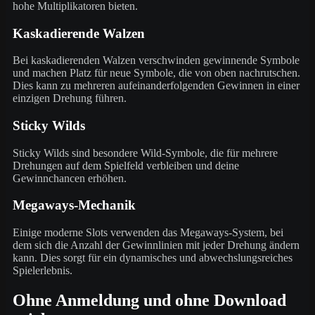
hohe Multiplikatoren bieten.
Kaskadierende Walzen
Bei kaskadierenden Walzen verschwinden gewinnende Symbole
und machen Platz für neue Symbole, die von oben nachrutschen.
Dies kann zu mehreren aufeinanderfolgenden Gewinnen in einer
einzigen Drehung führen.
Sticky Wilds
Sticky Wilds sind besondere Wild-Symbole, die für mehrere
Drehungen auf dem Spielfeld verbleiben und deine
Gewinnchancen erhöhen.
Megaways-Mechanik
Einige moderne Slots verwenden das Megaways-System, bei
dem sich die Anzahl der Gewinnlinien mit jeder Drehung ändern
kann. Dies sorgt für ein dynamisches und abwechslungsreiches
Spielerlebnis.
Ohne Anmeldung und ohne Download