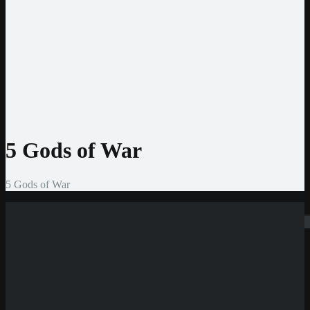
Jeton
CashtoCode
MiFinity
MuchBetter
Auszahlmethoden
Bank Überweisung
MasterCard
Visa
Skrill
Bitcoin
5 Gods of War
5 Gods of War
Suchen
Neue Casinos