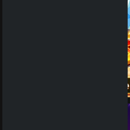
Demo Spiel