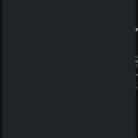
Prestige
SpinE
BESITZER:
JAHRES
Aurevia
10.000.0
IT
BESITZE
Group
GBL
LIZENZ:
Solution
Curacao
N.V.
LIZENZ:
Curacao