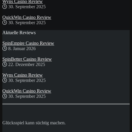
Wyns Casino Review
30. September 2025
QuickWin Casino Review
30. September 2025
Aktuelle Reviews
SpinEmpire Casino Review
8. Januar 2026
SpinBetter Casino Review
22. Dezember 2025
Wyns Casino Review
30. September 2025
QuickWin Casino Review
30. September 2025
Glücksspiel kann süchtig machen.