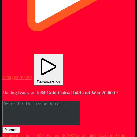
Echtgeldmodus
Demoversion
Having issues with
64 Gold Coins Hold and Win 20,000
?
Submit
Sicher dir einen 100% Bonus bis 500€ und spiele 64 Gold Coins