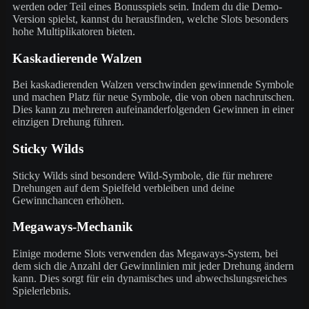
werden oder Teil eines Bonusspiels sein. Indem du die Demo-
Version spielst, kannst du herausfinden, welche Slots besonders
hohe Multiplikatoren bieten.
Kaskadierende Walzen
Bei kaskadierenden Walzen verschwinden gewinnende Symbole
und machen Platz für neue Symbole, die von oben nachrutschen.
Dies kann zu mehreren aufeinanderfolgenden Gewinnen in einer
einzigen Drehung führen.
Sticky Wilds
Sticky Wilds sind besondere Wild-Symbole, die für mehrere
Drehungen auf dem Spielfeld verbleiben und deine
Gewinnchancen erhöhen.
Megaways-Mechanik
Einige moderne Slots verwenden das Megaways-System, bei
dem sich die Anzahl der Gewinnlinien mit jeder Drehung ändern
kann. Dies sorgt für ein dynamisches und abwechslungsreiches
Spielerlebnis.