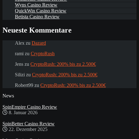
Wyns Casino Review
QuickWin Casino Review
Betista Casino Review
Neueste Kommentare
Alex
zu
Dazard
rami
zu
CryptoRush
Jens
zu
CryptoRush: 200% bis zu 2.500€
Silizi
zu
CryptoRush: 200% bis zu 2.500€
Robert99
zu
CryptoRush: 200% bis zu 2.500€
News
SpinEmpire Casino Review
8. Januar 2026
SpinBetter Casino Review
22. Dezember 2025