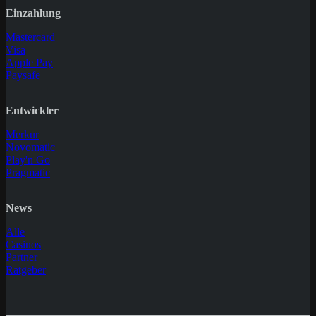
Einzahlung
Mastercard
Visa
Apple Pay
Paysafe
Entwickler
Merkur
Novomatic
Play'n Go
Pragmatic
News
Alle
Casinos
Partner
Ratgeber