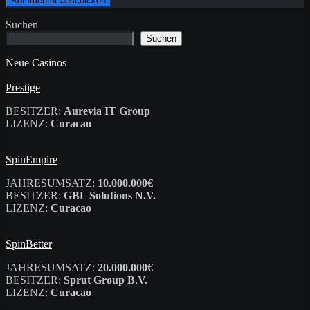
Suchen
Suchen
Neue Casinos
Prestige
BESITZER:
Aurevia IT Group
LIZENZ:
Curacao
SpinEmpire
JAHRESUMSATZ:
10.000.000€
BESITZER:
GBL Solutions N.V.
LIZENZ:
Curacao
SpinBetter
JAHRESUMSATZ:
20.000.000€
BESITZER:
Sprut Group B.V.
LIZENZ:
Curacao