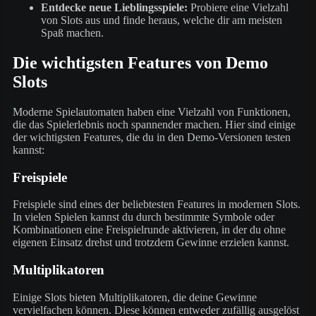
Entdecke neue Lieblingsspiele:
Probiere eine Vielzahl
von Slots aus und finde heraus, welche dir am meisten
Spaß machen.
Die wichtigsten Features von Demo
Slots
Moderne Spielautomaten haben eine Vielzahl von Funktionen,
die das Spielerlebnis noch spannender machen. Hier sind einige
der wichtigsten Features, die du in den Demo-Versionen testen
kannst:
Freispiele
Freispiele sind eines der beliebtesten Features in modernen Slots.
In vielen Spielen kannst du durch bestimmte Symbole oder
Kombinationen eine Freispielrunde aktivieren, in der du ohne
eigenen Einsatz drehst und trotzdem Gewinne erzielen kannst.
Multiplikatoren
Einige Slots bieten Multiplikatoren, die deine Gewinne
vervielfachen können. Diese können entweder zufällig ausgelöst