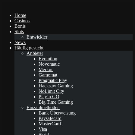
Home
Casinos
Bonis
Slots
Entwickler
News
Häufig gesucht
Anbieter
Evolution
Novomatic
Merkur
Gamomat
Pragmatic Play
Hacksaw Gaming
NoLimit City
Play’n GO
Big Time Gaming
Einzahlmethoden
Bank Überweisung
Paysafecard
MasterCard
Visa
Skrill