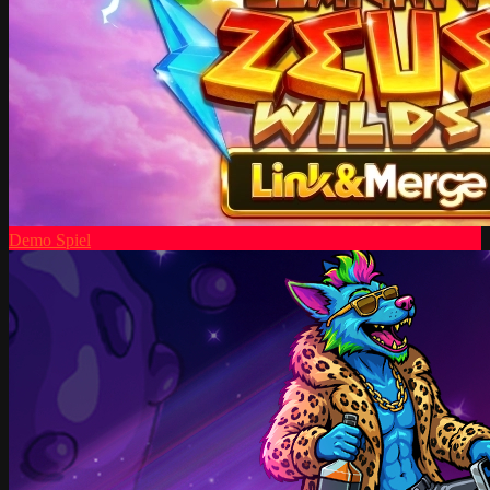
Demo Spiel