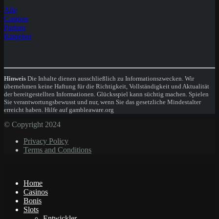
Alle
Casinos
Partner
Ratgeber
Hinweis
Die Inhalte dienen ausschließlich zu Informationszwecken. Wir
übernehmen keine Haftung für die Richtigkeit, Vollständigkeit und Aktualität
der bereitgestellten Informationen. Glücksspiel kann süchtig machen. Spielen
Sie verantwortungsbewusst und nur, wenn Sie das gesetzliche Mindestalter
erreicht haben. Hilfe auf gambleaware.org
© Copyright 2024
Privacy Policy
Terms and Conditions
Home
Casinos
Bonis
Slots
Entwickler