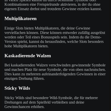
Kombinationen eine Freispielrunde aktivieren, in der du ohne
eigenen Einsatz drehst und trotzdem Gewinne erzielen kannst.
Multiplikatoren
Einige Slots bieten Multiplikatoren, die deine Gewinne
vervielfachen können. Diese können entweder zufällig ausgelöst
werden oder Teil eines Bonusspiels sein. Indem du die Demo-
Version spielst, kannst du herausfinden, welche Slots besonders
hohe Multiplikatoren bieten.
Kaskadierende Walzen
Bei kaskadierenden Walzen verschwinden gewinnende Symbole
und machen Platz für neue Symbole, die von oben nachrutschen.
Dies kann zu mehreren aufeinanderfolgenden Gewinnen in einer
einzigen Drehung führen.
Sticky Wilds
Sticky Wilds sind besondere Wild-Symbole, die für mehrere
Drehungen auf dem Spielfeld verbleiben und deine
Gewinnchancen erhöhen.