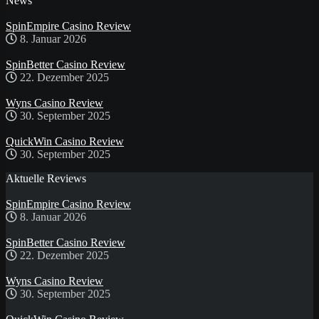
News
SpinEmpire Casino Review
8. Januar 2026
SpinBetter Casino Review
22. Dezember 2025
Wyns Casino Review
30. September 2025
QuickWin Casino Review
30. September 2025
Aktuelle Reviews
SpinEmpire Casino Review
8. Januar 2026
SpinBetter Casino Review
22. Dezember 2025
Wyns Casino Review
30. September 2025