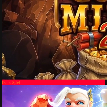
Demo Spiel