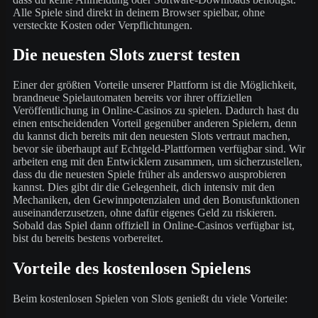
Alle Spiele sind direkt in deinem Browser spielbar, ohne
versteckte Kosten oder Verpflichtungen.
Die neuesten Slots zuerst testen
Einer der größten Vorteile unserer Plattform ist die Möglichkeit,
brandneue Spielautomaten bereits vor ihrer offiziellen
Veröffentlichung in Online-Casinos zu spielen. Dadurch hast du
einen entscheidenden Vorteil gegenüber anderen Spielern, denn
du kannst dich bereits mit den neuesten Slots vertraut machen,
bevor sie überhaupt auf Echtgeld-Plattformen verfügbar sind. Wir
arbeiten eng mit den Entwicklern zusammen, um sicherzustellen,
dass du die neuesten Spiele früher als anderswo ausprobieren
kannst. Dies gibt dir die Gelegenheit, dich intensiv mit den
Mechaniken, den Gewinnpotenzialen und den Bonusfunktionen
auseinanderzusetzen, ohne dafür eigenes Geld zu riskieren.
Sobald das Spiel dann offiziell in Online-Casinos verfügbar ist,
bist du bereits bestens vorbereitet.
Vorteile des kostenlosen Spielens
Beim kostenlosen Spielen von Slots genießt du viele Vorteile: