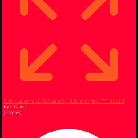
Sicher dir einen 100% Bonus bis 500€ und spiele 777 Kickoff
Rate Game
(
0
Votes)