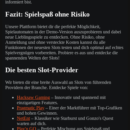
informiert bist.
Fazit: Spielspaß ohne Risiko
Unsere Plattform bietet dir die perfekte Möglichkeit,
Spielautomaten in der Demo-Version auszuprobieren und dabei
neue Lieblingsspiele zu entdecken. Ohne Risiko, ohne
Anmeldung und ohne versteckte Kosten kannst du alle
Funktionen der neuesten Slots testen und dich optimal auf echtes
Spielvergnügen vorbereiten. Probiere es aus und entdecke die
spannenden Welten der Slots!
Die besten Slot-Provider
Wir bieten dir eine breite Auswahl an Slots von führenden
Providern der Branche. Entdecke Spiele von:
Hacksaw Gaming
– Innovativ und spannend mit
einzigartigen Features.
Pragmatic Play
– Einer der Marktführer mit Top-Grafiken
und hohen Gewinnen.
NetEnt
– Klassiker wie Starburst und Gonzo's Quest
warten auf dich.
Play'n GO
– Perfekte Mischung aus Spielspaß und