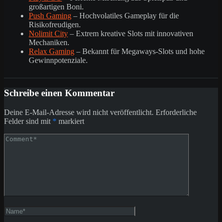
großartigen Boni.
Push Gaming
– Hochvolatiles Gameplay für die
Risikofreudigen.
Nolimit City
– Extrem kreative Slots mit innovativen
Mechaniken.
Relax Gaming
– Bekannt für Megaways-Slots und hohe
Gewinnpotenziale.
Schreibe einen Kommentar
Deine E-Mail-Adresse wird nicht veröffentlicht.
Erforderliche
Felder sind mit
*
markiert