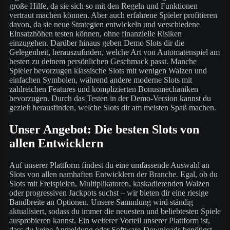
große Hilfe, da sie sich so mit den Regeln und Funktionen
vertraut machen können. Aber auch erfahrene Spieler profitieren
davon, da sie neue Strategien entwickeln und verschiedene
Einsatzhöhen testen können, ohne finanzielle Risiken
einzugehen. Darüber hinaus geben Demo Slots dir die
Gelegenheit, herauszufinden, welche Art von Automatenspiel am
besten zu deinem persönlichen Geschmack passt. Manche
Spieler bevorzugen klassische Slots mit wenigen Walzen und
einfachen Symbolen, während andere moderne Slots mit
zahlreichen Features und komplizierten Bonusmechaniken
bevorzugen. Durch das Testen in der Demo-Version kannst du
gezielt herausfinden, welche Slots dir am meisten Spaß machen.
Unser Angebot: Die besten Slots von
allen Entwicklern
Auf unserer Plattform findest du eine umfassende Auswahl an
Slots von allen namhaften Entwicklern der Branche. Egal, ob du
Slots mit Freispielen, Multiplikatoren, kaskadierenden Walzen
oder progressiven Jackpots suchst – wir bieten dir eine riesige
Bandbreite an Optionen. Unsere Sammlung wird ständig
aktualisiert, sodass du immer die neuesten und beliebtesten Spiele
ausprobieren kannst. Ein weiterer Vorteil unserer Plattform ist,
dass du keine Anmeldung oder Software-Downloads benötigst.