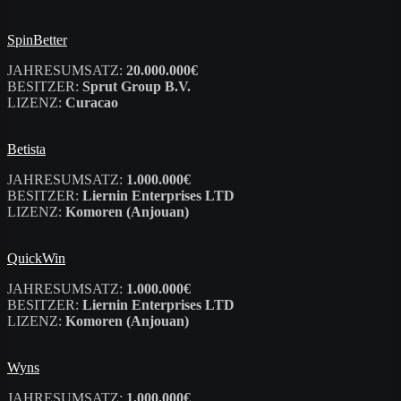
SpinBetter
JAHRESUMSATZ:
20.000.000€
BESITZER:
Sprut Group B.V.
LIZENZ:
Curacao
Betista
JAHRESUMSATZ:
1.000.000€
BESITZER:
Liernin Enterprises LTD
LIZENZ:
Komoren (Anjouan)
QuickWin
JAHRESUMSATZ:
1.000.000€
BESITZER:
Liernin Enterprises LTD
LIZENZ:
Komoren (Anjouan)
Wyns
JAHRESUMSATZ:
1.000.000€