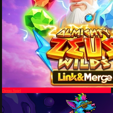
Demo Spiel