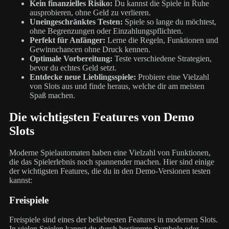
Kein finanzielles Risiko:
Du kannst die Spiele in Ruhe
ausprobieren, ohne Geld zu verlieren.
Uneingeschränktes Testen:
Spiele so lange du möchtest,
ohne Begrenzungen oder Einzahlungspflichten.
Perfekt für Anfänger:
Lerne die Regeln, Funktionen und
Gewinnchancen ohne Druck kennen.
Optimale Vorbereitung:
Teste verschiedene Strategien,
bevor du echtes Geld setzt.
Entdecke neue Lieblingsspiele:
Probiere eine Vielzahl
von Slots aus und finde heraus, welche dir am meisten
Spaß machen.
Die wichtigsten Features von Demo
Slots
Moderne Spielautomaten haben eine Vielzahl von Funktionen,
die das Spielerlebnis noch spannender machen. Hier sind einige
der wichtigsten Features, die du in den Demo-Versionen testen
kannst:
Freispiele
Freispiele sind eines der beliebtesten Features in modernen Slots.
In vielen Spielen kannst du durch bestimmte Symbole oder