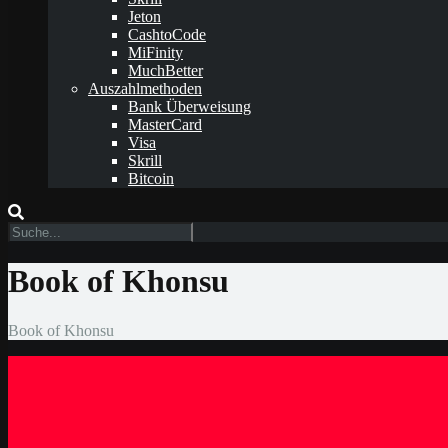
Jeton
CashtoCode
MiFinity
MuchBetter
Auszahlmethoden
Bank Überweisung
MasterCard
Visa
Skrill
Bitcoin
Book of Khonsu
Book of Khonsu