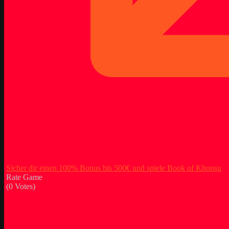
Sicher dir einen 100% Bonus bis 500€ und spiele Book of Khonsu
Rate Game
(
0
Votes)