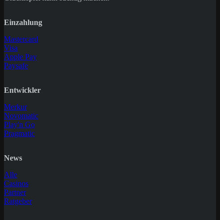
Einzahlung
Mastercard
Visa
Apple Pay
Paysafe
Entwickler
Merkur
Novomatic
Play'n Go
Pragmatic
News
Alle
Casinos
Partner
Ratgeber