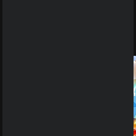
Review
SpinBetter
Casino
Review
Wyns
Casino
Submit
Review
Sicher dir einen 100% Bonus bis 500€ und spiele
QuickWin
Cactus
Casino
Try Our Featured Games
Review
Betista
Casino
Review
Neueste
Kommenta
Alex
zu
Dazard
rami
zu
CryptoRus