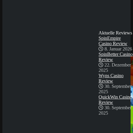
30. September
2025
QuickWin Casino
Review
30. September
2025
Aktuelle Reviews
SpinEmpire
Casino Review
8. Januar 2026
Demo Spiel
SpinBetter Casino
Review
22. Dezember
2025
Wyns Casino
Review
30. September
2025
QuickWin Casino
Review
30. September
2025