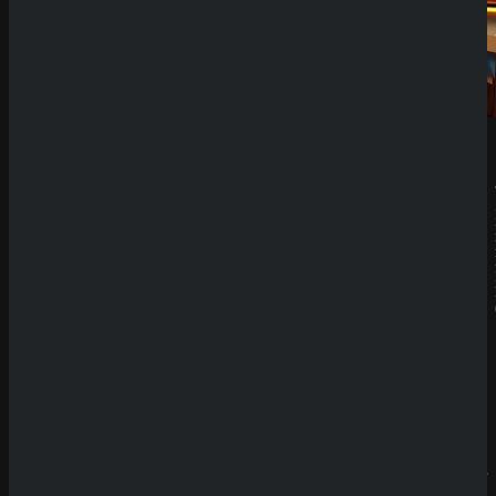
Neueste
Beiträge
SpinEmpir
e Casino