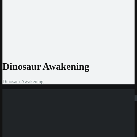
Jeton
CashtoCode
MiFinity
MuchBetter
Auszahlmethoden
Bank Überweisung
MasterCard
Visa
Skrill
Bitcoin
Dinosaur Awakening
Dinosaur Awakening
Suchen
Neue Casinos