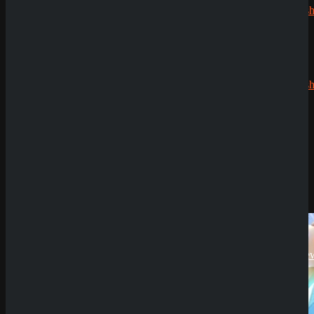
CryptoRush
200% bis
zu 2.500€
Echtgeldmodus
Robert99
Demoversion
zu
Having issues with
Dinosaur Awakening
?
CryptoRush
200% bis
zu 2.500€
News
SpinEmpire Casino
Submit
Review
Sicher dir einen 100% Bonus bis 500€ und spiele
8. Januar 2026
Dinosaur Awakening
SpinBetter Casino
Try Our Featured Games
Review
22. Dezember
2025
Wyns Casino Revie
30. September
2025
QuickWin Casino
Review