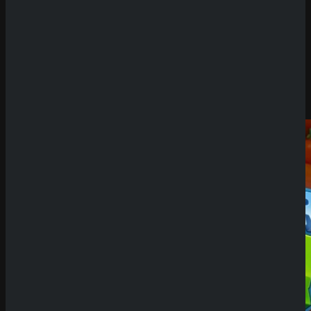
Demo Spiel