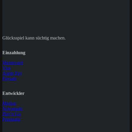
Glücksspiel kann süchtig machen.
Einzahlung
Mastercard
Visa
Apple Pay
Paysafe
Entwickler
Merkur
Novomatic
Play'n Go
Pragmatic