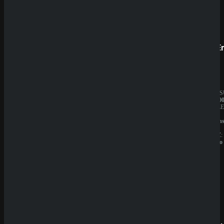
Prestige
SpinE
BESITZER:
JAHRES
Aurevia
10.000.0
IT
BESITZE
Group
GBL
LIZENZ:
Solution
Curacao
N.V.
LIZENZ:
Curacao