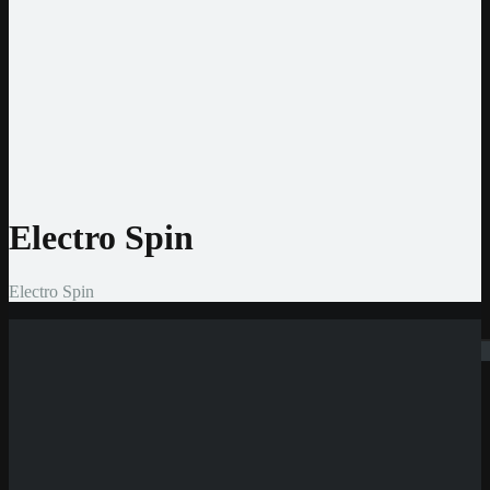
Jeton
CashtoCode
MiFinity
MuchBetter
Auszahlmethoden
Bank Überweisung
MasterCard
Visa
Skrill
Bitcoin
Electro Spin
Electro Spin
Suchen
Neue Casinos