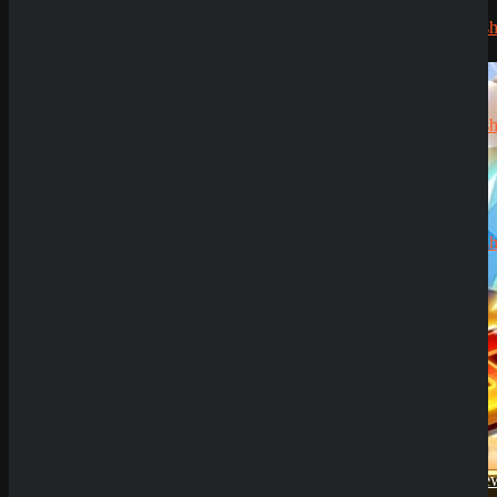
Jens
zu
Sicher dir einen 100% Bonus bis 500€ und spiele
CryptoRush
Electro Spin
200% bis
Try Our Featured Games
zu 2.500€
Silizi
zu
CryptoRush
200% bis
zu 2.500€
Robert99
zu
CryptoRush
200% bis
zu 2.500€
News
SpinEmpire Casino
Review
8. Januar 2026
SpinBetter Casino
Review
22. Dezember
2025
Wyns Casino Revie