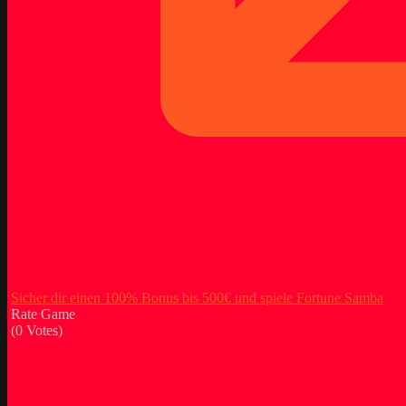
Sicher dir einen 100% Bonus bis 500€ und spiele Fortune Samba
Rate Game
(
0
Votes)