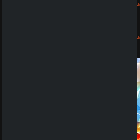
CryptoRush
200% bis
zu 2.500€
Robert99
zu
CryptoRush
Submit
200% bis
Sicher dir einen 100% Bonus bis 500€ und spiele
zu 2.500€
Hawaiian Rush
Try Our Featured Games
News
SpinEmpire Casino
Review
8. Januar 2026
SpinBetter Casino
Review
22. Dezember
2025
Wyns Casino Revie
30. September
2025
QuickWin Casino
Review