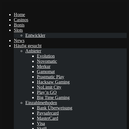
Home
Casinos
Bonis
Slots
Entwickler
News
Häufig gesucht
Anbieter
Evolution
Novomatic
Merkur
Gamomat
Pragmatic Play
Hacksaw Gaming
NoLimit City
Play’n GO
Big Time Gaming
Einzahlmethoden
Bank Überweisung
Paysafecard
MasterCard
Visa
Skrill