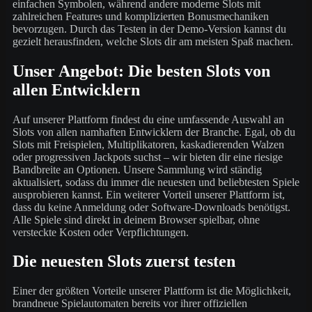
einfachen Symbolen, während andere moderne Slots mit
zahlreichen Features und komplizierten Bonusmechaniken
bevorzugen. Durch das Testen in der Demo-Version kannst du
gezielt herausfinden, welche Slots dir am meisten Spaß machen.
Unser Angebot: Die besten Slots von
allen Entwicklern
Auf unserer Plattform findest du eine umfassende Auswahl an
Slots von allen namhaften Entwicklern der Branche. Egal, ob du
Slots mit Freispielen, Multiplikatoren, kaskadierenden Walzen
oder progressiven Jackpots suchst – wir bieten dir eine riesige
Bandbreite an Optionen. Unsere Sammlung wird ständig
aktualisiert, sodass du immer die neuesten und beliebtesten Spiele
ausprobieren kannst. Ein weiterer Vorteil unserer Plattform ist,
dass du keine Anmeldung oder Software-Downloads benötigst.
Alle Spiele sind direkt in deinem Browser spielbar, ohne
versteckte Kosten oder Verpflichtungen.
Die neuesten Slots zuerst testen
Einer der größten Vorteile unserer Plattform ist die Möglichkeit,
brandneue Spielautomaten bereits vor ihrer offiziellen