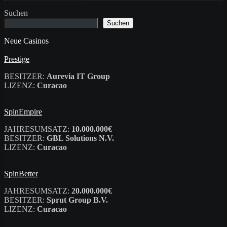
Suchen
Suchen
Neue Casinos
Prestige
BESITZER:
Aurevia IT Group
LIZENZ:
Curacao
SpinEmpire
JAHRESUMSATZ:
10.000.000€
BESITZER:
GBL Solutions N.V.
LIZENZ:
Curacao
SpinBetter
JAHRESUMSATZ:
20.000.000€
BESITZER:
Sprut Group B.V.
LIZENZ:
Curacao