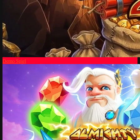
Demo Spiel