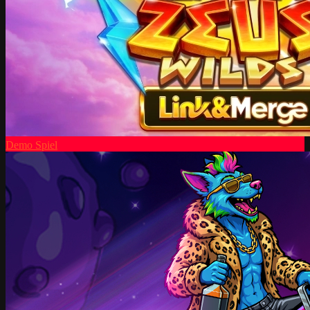
Demo Spiel