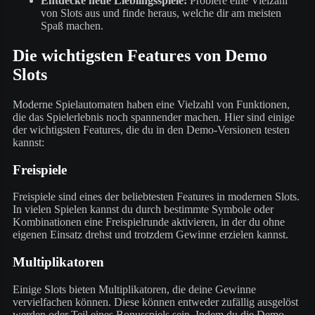
Entdecke neue Lieblingsspiele:
Probiere eine Vielzahl
von Slots aus und finde heraus, welche dir am meisten
Spaß machen.
Die wichtigsten Features von Demo
Slots
Moderne Spielautomaten haben eine Vielzahl von Funktionen,
die das Spielerlebnis noch spannender machen. Hier sind einige
der wichtigsten Features, die du in den Demo-Versionen testen
kannst:
Freispiele
Freispiele sind eines der beliebtesten Features in modernen Slots.
In vielen Spielen kannst du durch bestimmte Symbole oder
Kombinationen eine Freispielrunde aktivieren, in der du ohne
eigenen Einsatz drehst und trotzdem Gewinne erzielen kannst.
Multiplikatoren
Einige Slots bieten Multiplikatoren, die deine Gewinne
vervielfachen können. Diese können entweder zufällig ausgelöst
werden oder Teil eines Bonusspiels sein. Indem du die Demo-