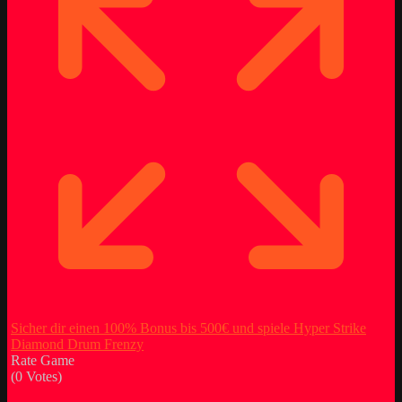
Sicher dir einen 100% Bonus bis 500€ und spiele Hyper Strike
Diamond Drum Frenzy
Rate Game
(
0
Votes)