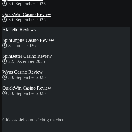
30. September 2025
QuickWin Casino Review
30. September 2025
Aktuelle Reviews
SpinEmpire Casino Review
8. Januar 2026
SpinBetter Casino Review
22. Dezember 2025
Wyns Casino Review
30. September 2025
QuickWin Casino Review
30. September 2025
Glücksspiel kann süchtig machen.