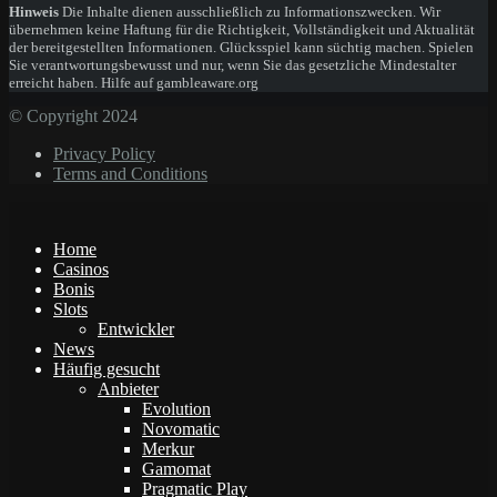
Hinweis
Die Inhalte dienen ausschließlich zu Informationszwecken. Wir
übernehmen keine Haftung für die Richtigkeit, Vollständigkeit und Aktualität
der bereitgestellten Informationen. Glücksspiel kann süchtig machen. Spielen
Sie verantwortungsbewusst und nur, wenn Sie das gesetzliche Mindestalter
erreicht haben. Hilfe auf gambleaware.org
© Copyright 2024
Privacy Policy
Terms and Conditions
Home
Casinos
Bonis
Slots
Entwickler
News
Häufig gesucht
Anbieter
Evolution
Novomatic
Merkur
Gamomat
Pragmatic Play