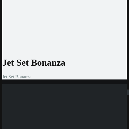
Jeton
CashtoCode
MiFinity
MuchBetter
Auszahlmethoden
Bank Überweisung
MasterCard
Visa
Skrill
Bitcoin
Jet Set Bonanza
Jet Set Bonanza
Suchen
Neue Casinos