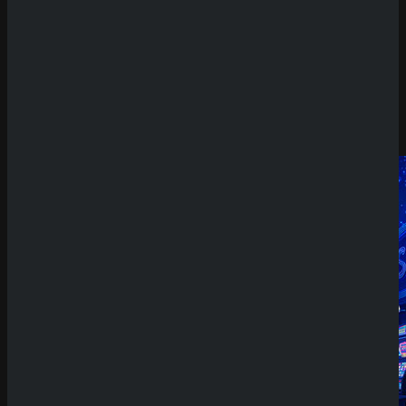
Demo Spiel