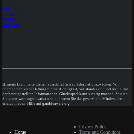
Alle
Casinos
Partner
Ratgeber
Hinweis
Die Inhalte dienen ausschließlich zu Informationszwecken. Wir
übernehmen keine Haftung für die Richtigkeit, Vollständigkeit und Aktualität
der bereitgestellten Informationen. Glücksspiel kann süchtig machen. Spielen
Sie verantwortungsbewusst und nur, wenn Sie das gesetzliche Mindestalter
erreicht haben. Hilfe auf gambleaware.org
© Copyright 2024
Privacy Policy
Home
Terms and Conditions