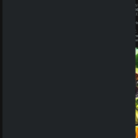
JAHRESUMSATZ:
JAHRES
1.000.000€
1.000.00
BESITZER:
BESITZE
Liernin
Liernin
Enterprises
Enterpri
LTD
LTD
LIZENZ:
LIZENZ:
Komoren
Komore
(Anjouan)
(Anjoua
Neueste
Beiträge
SpinEmpir
e Casino
Review
SpinBetter
Casino
Review
Wyns
Casino