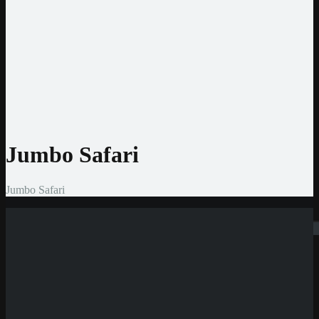
Jeton
CashtoCode
MiFinity
MuchBetter
Auszahlmethoden
Bank Überweisung
MasterCard
Visa
Skrill
Bitcoin
Jumbo Safari
Jumbo Safari
Suchen
Neue Casinos