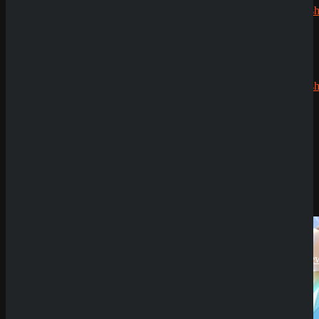
CryptoRush
200% bis
zu 2.500€
Echtgeldmodus
Robert99
Demoversion
zu
Having issues with
Le Catcher
?
CryptoRush
200% bis
zu 2.500€
News
SpinEmpire Casino
Submit
Review
Sicher dir einen 100% Bonus bis 500€ und spiele
8. Januar 2026
Le Catcher
SpinBetter Casino
Try Our Featured Games
Review
22. Dezember
2025
Wyns Casino Revie
30. September
2025
QuickWin Casino
Review