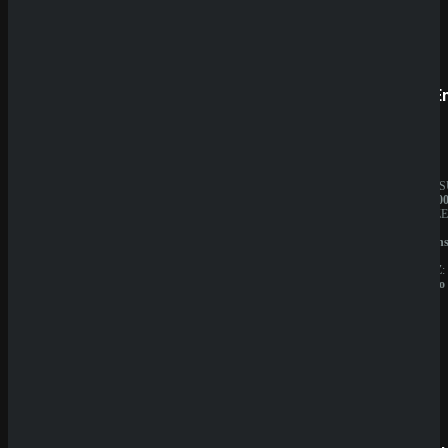
Prestige
SpinE
BESITZER:
JAHRES
Aurevia
10.000.0
IT
BESITZE
Group
GBL
LIZENZ:
Solution
Curacao
N.V.
LIZENZ:
Curacao