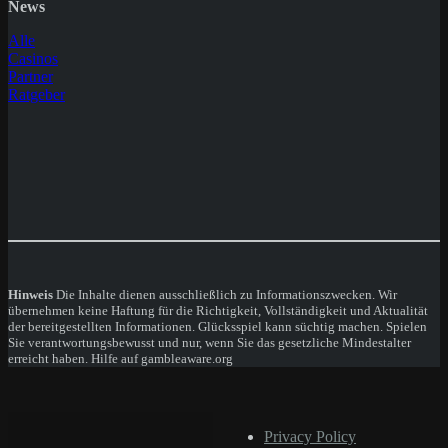
News
Alle
Casinos
Partner
Ratgeber
Hinweis
Die Inhalte dienen ausschließlich zu Informationszwecken. Wir
übernehmen keine Haftung für die Richtigkeit, Vollständigkeit und Aktualität
der bereitgestellten Informationen. Glücksspiel kann süchtig machen. Spielen
Sie verantwortungsbewusst und nur, wenn Sie das gesetzliche Mindestalter
erreicht haben. Hilfe auf gambleaware.org
© Copyright 2024
Privacy Policy