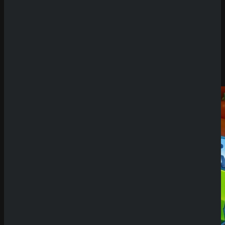
Demo Spiel