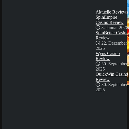
30. September
2025
Aktuelle Reviews
SpinEmpire
Casino Review
8. Januar 2026
SpinBetter Casino
Review
22. Dezember
2025
Wyns Casino
Review
30. September
2025
QuickWin Casino
Review
30. September
Demo Spiel
2025