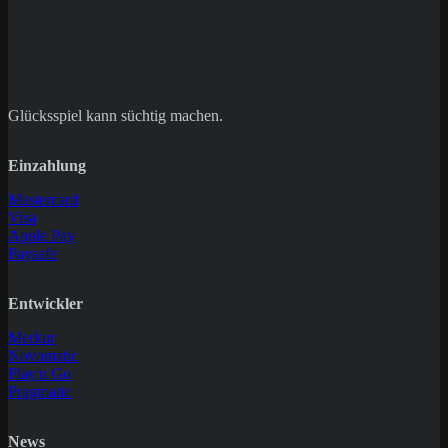
Glücksspiel kann süchtig machen.
Einzahlung
Mastercard
Visa
Apple Pay
Paysafe
Entwickler
Merkur
Novomatic
Play'n Go
Pragmatic
News