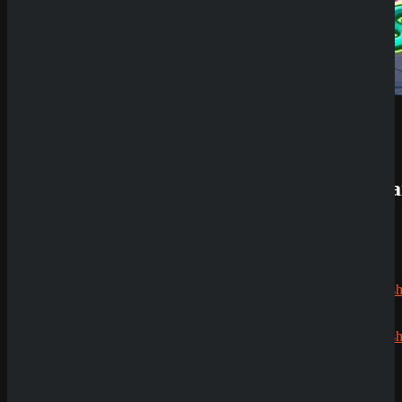
Review
QuickWin
Casino
Review
Betista
Casino
Review
Neueste
Kommenta
Alex
zu
Dazard
rami
zu
CryptoRus
Jens
zu
CryptoRush
200% bis
zu 2.500€
Silizi
zu