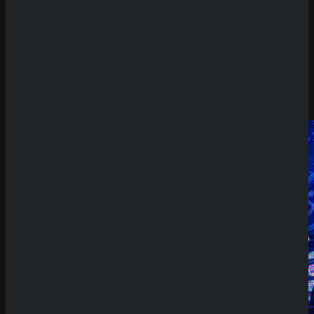
Demo Spiel