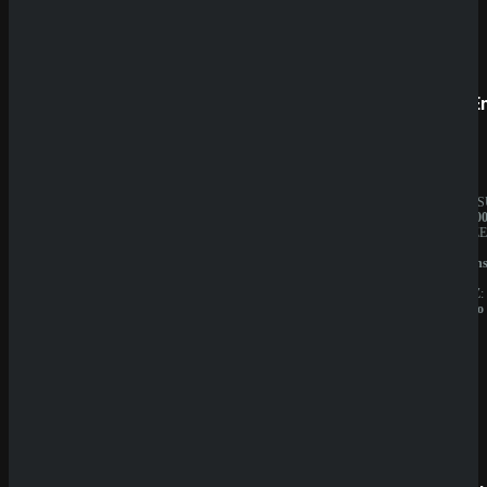
Prestige
SpinE
BESITZER:
JAHRES
Aurevia
10.000.0
IT
BESITZE
Group
GBL
LIZENZ:
Solution
Curacao
N.V.
LIZENZ:
Curacao