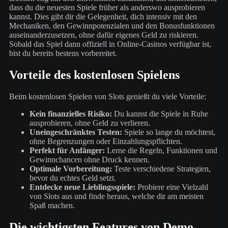
dass du die neuesten Spiele früher als anderswo ausprobieren
kannst. Dies gibt dir die Gelegenheit, dich intensiv mit den
Mechaniken, den Gewinnpotenzialen und den Bonusfunktionen
auseinanderzusetzen, ohne dafür eigenes Geld zu riskieren.
Sobald das Spiel dann offiziell in Online-Casinos verfügbar ist,
bist du bereits bestens vorbereitet.
Vorteile des kostenlosen Spielens
Beim kostenlosen Spielen von Slots genießt du viele Vorteile:
Kein finanzielles Risiko:
Du kannst die Spiele in Ruhe
ausprobieren, ohne Geld zu verlieren.
Uneingeschränktes Testen:
Spiele so lange du möchtest,
ohne Begrenzungen oder Einzahlungspflichten.
Perfekt für Anfänger:
Lerne die Regeln, Funktionen und
Gewinnchancen ohne Druck kennen.
Optimale Vorbereitung:
Teste verschiedene Strategien,
bevor du echtes Geld setzt.
Entdecke neue Lieblingsspiele:
Probiere eine Vielzahl
von Slots aus und finde heraus, welche dir am meisten
Spaß machen.
Die wichtigsten Features von Demo