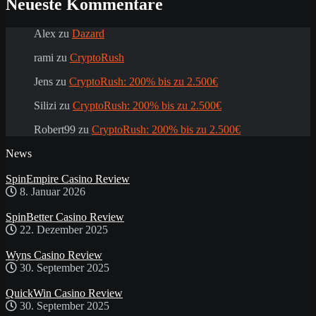
Neueste Kommentare
Alex
zu
Dazard
rami
zu
CryptoRush
Jens
zu
CryptoRush: 200% bis zu 2.500€
Silizi
zu
CryptoRush: 200% bis zu 2.500€
Robert99
zu
CryptoRush: 200% bis zu 2.500€
News
SpinEmpire Casino Review
8. Januar 2026
SpinBetter Casino Review
22. Dezember 2025
Wyns Casino Review
30. September 2025
QuickWin Casino Review
30. September 2025