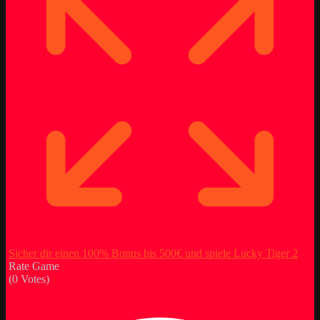
Sicher dir einen 100% Bonus bis 500€ und spiele Lucky Tiger 2
Rate Game
(
0
Votes)