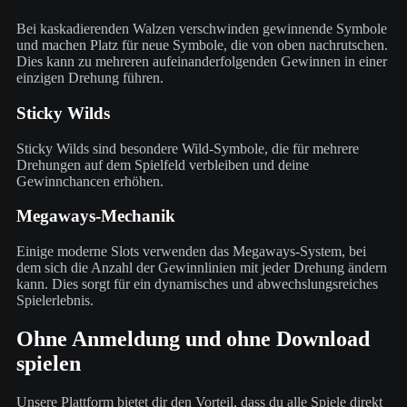
Bei kaskadierenden Walzen verschwinden gewinnende Symbole
und machen Platz für neue Symbole, die von oben nachrutschen.
Dies kann zu mehreren aufeinanderfolgenden Gewinnen in einer
einzigen Drehung führen.
Sticky Wilds
Sticky Wilds sind besondere Wild-Symbole, die für mehrere
Drehungen auf dem Spielfeld verbleiben und deine
Gewinnchancen erhöhen.
Megaways-Mechanik
Einige moderne Slots verwenden das Megaways-System, bei
dem sich die Anzahl der Gewinnlinien mit jeder Drehung ändern
kann. Dies sorgt für ein dynamisches und abwechslungsreiches
Spielerlebnis.
Ohne Anmeldung und ohne Download
spielen
Unsere Plattform bietet dir den Vorteil, dass du alle Spiele direkt