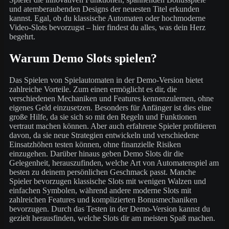
und atemberaubenden Designs der neuesten Titel erkunden
kannst. Egal, ob du klassische Automaten oder hochmoderne
Video-Slots bevorzugst – hier findest du alles, was dein Herz
begehrt.
Warum Demo Slots spielen?
Das Spielen von Spielautomaten in der Demo-Version bietet
zahlreiche Vorteile. Zum einen ermöglicht es dir, die
verschiedenen Mechaniken und Features kennenzulernen, ohne
eigenes Geld einzusetzen. Besonders für Anfänger ist dies eine
große Hilfe, da sie sich so mit den Regeln und Funktionen
vertraut machen können. Aber auch erfahrene Spieler profitieren
davon, da sie neue Strategien entwickeln und verschiedene
Einsatzhöhen testen können, ohne finanzielle Risiken
einzugehen. Darüber hinaus geben Demo Slots dir die
Gelegenheit, herauszufinden, welche Art von Automatenspiel am
besten zu deinem persönlichen Geschmack passt. Manche
Spieler bevorzugen klassische Slots mit wenigen Walzen und
einfachen Symbolen, während andere moderne Slots mit
zahlreichen Features und komplizierten Bonusmechaniken
bevorzugen. Durch das Testen in der Demo-Version kannst du
gezielt herausfinden, welche Slots dir am meisten Spaß machen.