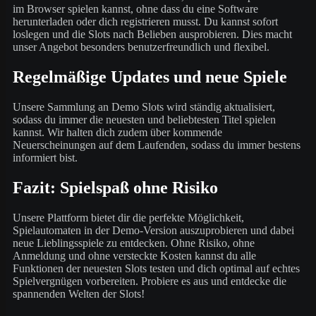
im Browser spielen kannst, ohne dass du eine Software
herunterladen oder dich registrieren musst. Du kannst sofort
loslegen und die Slots nach Belieben ausprobieren. Dies macht
unser Angebot besonders benutzerfreundlich und flexibel.
Regelmäßige Updates und neue Spiele
Unsere Sammlung an Demo Slots wird ständig aktualisiert,
sodass du immer die neuesten und beliebtesten Titel spielen
kannst. Wir halten dich zudem über kommende
Neuerscheinungen auf dem Laufenden, sodass du immer bestens
informiert bist.
Fazit: Spielspaß ohne Risiko
Unsere Plattform bietet dir die perfekte Möglichkeit,
Spielautomaten in der Demo-Version auszuprobieren und dabei
neue Lieblingsspiele zu entdecken. Ohne Risiko, ohne
Anmeldung und ohne versteckte Kosten kannst du alle
Funktionen der neuesten Slots testen und dich optimal auf echtes
Spielvergnügen vorbereiten. Probiere es aus und entdecke die
spannenden Welten der Slots!