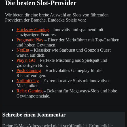
Die besten Slot-Provider
Wir bieten dir eine breite Auswahl an Slots von führenden
Providern der Branche. Entdecke Spiele von:
Hacksaw Gaming
– Innovativ und spannend mit
einzigartigen Features.
Pragmatic Play
– Einer der Marktführer mit Top-Grafiken
und hohen Gewinnen.
NetEnt
– Klassiker wie Starburst und Gonzo's Quest
warten auf dich.
Play'n GO
– Perfekte Mischung aus Spielspaß und
großartigen Boni.
Push Gaming
– Hochvolatiles Gameplay für die
Risikofreudigen.
Nolimit City
– Extrem kreative Slots mit innovativen
Mechaniken.
Relax Gaming
– Bekannt für Megaways-Slots und hohe
Gewinnpotenziale.
Schreibe einen Kommentar
Deine E-Mail-Adresse wird nicht veröffentlicht.
Erforderliche