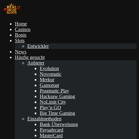
Home
Casinos
Bonis
Slots
Entwickler
News
Häufig gesucht
Anbieter
Evolution
Novomatic
Merkur
Gamomat
Pragmatic Play
Hacksaw Gaming
NoLimit City
Play’n GO
Big Time Gaming
Einzahlmethoden
Bank Überweisung
Paysafecard
MasterCard