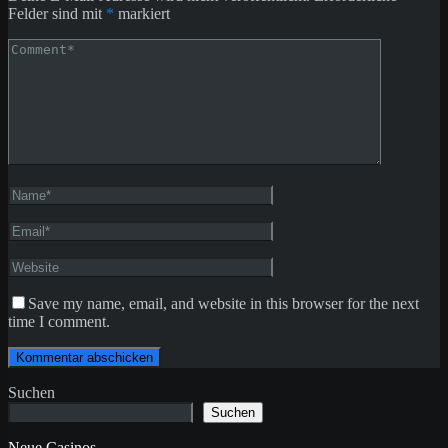
Felder sind mit
*
markiert
Save my name, email, and website in this browser for the next
time I comment.
Suchen
Suchen
Neue Casinos