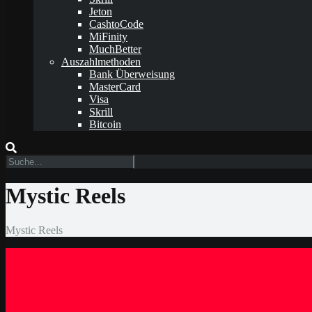
Jeton
CashtoCode
MiFinity
MuchBetter
Auszahlmethoden
Bank Überweisung
MasterCard
Visa
Skrill
Bitcoin
Mystic Reels
Mystic Reels