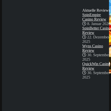
30. September
2025
Aktuelle Reviews
SpinEmpire
Casino Review
8. Januar 2026
SpinBetter Casino
Review
22. Dezember
2025
Wyns Casino
Review
30. September
2025
QuickWin Casino
Review
30. September
Demo Spiel
2025