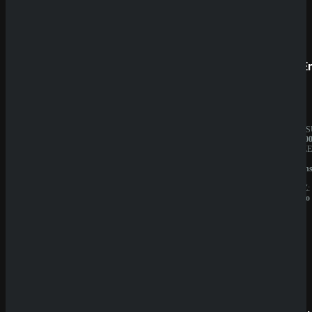
Prestige
SpinE
BESITZER:
JAHRES
Aurevia
10.000.0
IT
BESITZE
Group
GBL
LIZENZ:
Solution
Curacao
N.V.
LIZENZ:
Curacao