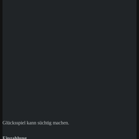
Save my name, email, and website in this
browser for the next time I comment.
Glücksspiel kann süchtig machen.
Einzahlung