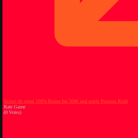
Sicher dir einen 100% Bonus bis 500€ und spiele Pegasus Rush
Rate Game
(
0
Votes)