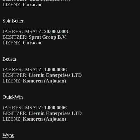
LIZENZ:
Curacao
SpinBetter
JAHRESUMSATZ:
20.000.000€
BESITZER:
Sprut Group B.V.
LIZENZ:
Curacao
Betista
JAHRESUMSATZ:
1.000.000€
BESITZER:
Liernin Enterprises LTD
LIZENZ:
Komoren (Anjouan)
QuickWin
JAHRESUMSATZ:
1.000.000€
BESITZER:
Liernin Enterprises LTD
LIZENZ:
Komoren (Anjouan)
Wyns