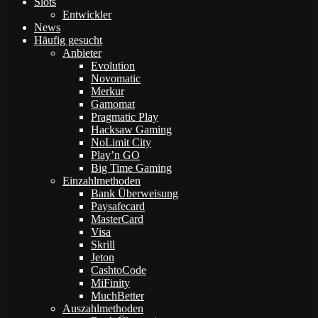
Slots
Entwickler
News
Häufig gesucht
Anbieter
Evolution
Novomatic
Merkur
Gamomat
Pragmatic Play
Hacksaw Gaming
NoLimit City
Play’n GO
Big Time Gaming
Einzahlmethoden
Bank Überweisung
Paysafecard
MasterCard
Visa
Skrill
Jeton
CashtoCode
MiFinity
MuchBetter
Auszahlmethoden