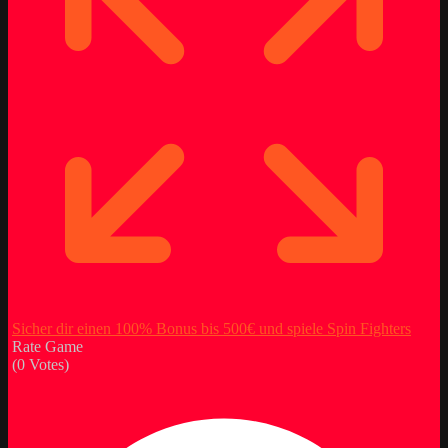
Sicher dir einen 100% Bonus bis 500€ und spiele Spin Fighters
Rate Game
(
0
Votes)