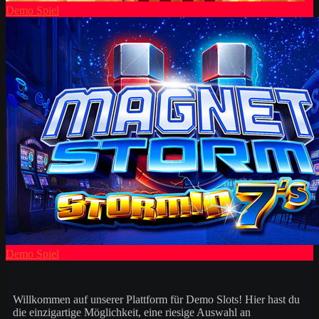
Demo Spiel
Demo Spiel
Willkommen auf unserer Plattform für Demo Slots! Hier hast du
die einzigartige Möglichkeit, eine riesige Auswahl an