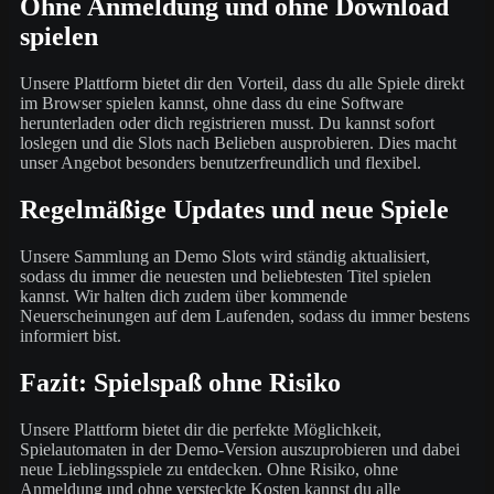
Ohne Anmeldung und ohne Download
spielen
Unsere Plattform bietet dir den Vorteil, dass du alle Spiele direkt
im Browser spielen kannst, ohne dass du eine Software
herunterladen oder dich registrieren musst. Du kannst sofort
loslegen und die Slots nach Belieben ausprobieren. Dies macht
unser Angebot besonders benutzerfreundlich und flexibel.
Regelmäßige Updates und neue Spiele
Unsere Sammlung an Demo Slots wird ständig aktualisiert,
sodass du immer die neuesten und beliebtesten Titel spielen
kannst. Wir halten dich zudem über kommende
Neuerscheinungen auf dem Laufenden, sodass du immer bestens
informiert bist.
Fazit: Spielspaß ohne Risiko
Unsere Plattform bietet dir die perfekte Möglichkeit,
Spielautomaten in der Demo-Version auszuprobieren und dabei
neue Lieblingsspiele zu entdecken. Ohne Risiko, ohne
Anmeldung und ohne versteckte Kosten kannst du alle