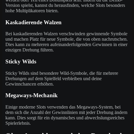
Version spielst, kannst du herausfinden, welche Slots besonders
hohe Multiplikatoren bieten.
Kaskadierende Walzen
Bei kaskadierenden Walzen verschwinden gewinnende Symbole
und machen Platz für neue Symbole, die von oben nachrutschen.
Dies kann zu mehreren aufeinanderfolgenden Gewinnen in einer
einzigen Drehung führen.
Sticky Wilds
Sticky Wilds sind besondere Wild-Symbole, die für mehrere
Drehungen auf dem Spielfeld verbleiben und deine
Gewinnchancen erhöhen.
Megaways-Mechanik
Einige moderne Slots verwenden das Megaways-System, bei
dem sich die Anzahl der Gewinnlinien mit jeder Drehung ändern
kann. Dies sorgt für ein dynamisches und abwechslungsreiches
Spielerlebnis.