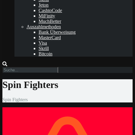
Jeton
CashtoCode
MiFinity
MuchBetter
Auszahlmethoden
Bank Überweisung
MasterCard
Visa
Skrill
Bitcoin
Spin Fighters
Spin Fighters