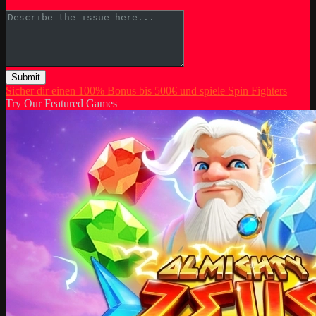
Submit
Sicher dir einen 100% Bonus bis 500€ und spiele Spin Fighters
Try Our Featured Games