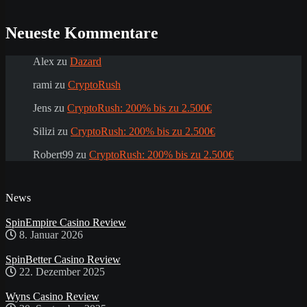
Neueste Kommentare
Alex
zu
Dazard
rami
zu
CryptoRush
Jens
zu
CryptoRush: 200% bis zu 2.500€
Silizi
zu
CryptoRush: 200% bis zu 2.500€
Robert99
zu
CryptoRush: 200% bis zu 2.500€
News
SpinEmpire Casino Review
8. Januar 2026
SpinBetter Casino Review
22. Dezember 2025
Wyns Casino Review