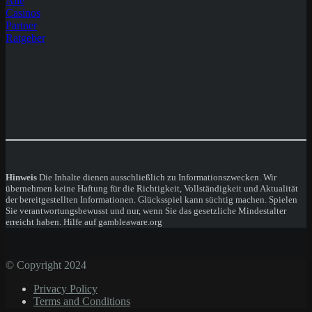
Alle
Casinos
Partner
Ratgeber
Hinweis
Die Inhalte dienen ausschließlich zu Informationszwecken. Wir
übernehmen keine Haftung für die Richtigkeit, Vollständigkeit und Aktualität
der bereitgestellten Informationen. Glücksspiel kann süchtig machen. Spielen
Sie verantwortungsbewusst und nur, wenn Sie das gesetzliche Mindestalter
erreicht haben. Hilfe auf gambleaware.org
© Copyright 2024
Privacy Policy
Terms and Conditions