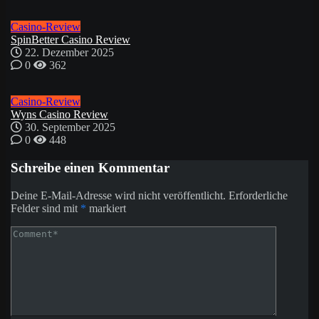
Casino-Review
SpinBetter Casino Review
22. Dezember 2025
0
362
Casino-Review
Wyns Casino Review
30. September 2025
0
448
Schreibe einen Kommentar
Deine E-Mail-Adresse wird nicht veröffentlicht.
Erforderliche
Felder sind mit
*
markiert