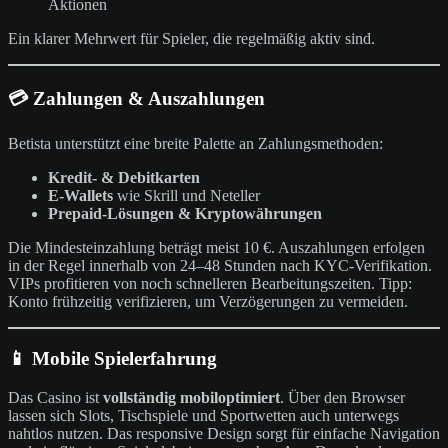
Aktionen
Ein klarer Mehrwert für Spieler, die regelmäßig aktiv sind.
💳
Zahlungen & Auszahlungen
Betista unterstützt eine breite Palette an Zahlungsmethoden:
Kredit- & Debitkarten
E-Wallets
wie Skrill und Neteller
Prepaid-Lösungen & Kryptowährungen
Die Mindesteinzahlung beträgt meist 10 €. Auszahlungen erfolgen
in der Regel innerhalb von 24–48 Stunden nach KYC-Verifikation.
VIPs profitieren von noch schnelleren Bearbeitungszeiten. Tipp:
Konto frühzeitig verifizieren, um Verzögerungen zu vermeiden.
📱
Mobile Spielerfahrung
Das Casino ist
vollständig mobiloptimiert
. Über den Browser
lassen sich Slots, Tischspiele und Sportwetten auch unterwegs
nahtlos nutzen. Das responsive Design sorgt für einfache Navigation