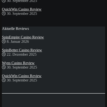
30. September 2025
QuickWin Casino Review
30. September 2025
Aktuelle Reviews
SpinEmpire Casino Review
8. Januar 2026
SpinBetter Casino Review
22. Dezember 2025
Wyns Casino Review
30. September 2025
QuickWin Casino Review
30. September 2025