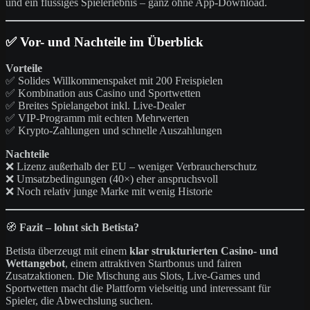
und ein flüssiges Spielerlebnis – ganz ohne App-Download.
✅
Vor- und Nachteile im Überblick
Vorteile
✅ Solides Willkommenspaket mit 200 Freispielen
✅ Kombination aus Casino und Sportwetten
✅ Breites Spielangebot inkl. Live-Dealer
✅ VIP-Programm mit echten Mehrwerten
✅ Krypto-Zahlungen und schnelle Auszahlungen
Nachteile
❌ Lizenz außerhalb der EU – weniger Verbraucherschutz
❌ Umsatzbedingungen (40×) eher anspruchsvoll
❌ Noch relativ junge Marke mit wenig Historie
🧭
Fazit – lohnt sich Betista?
Betista überzeugt mit einem
klar strukturierten Casino- und
Wettangebot
, einem attraktiven Startbonus und fairen
Zusatzaktionen. Die Mischung aus Slots, Live-Games und
Sportwetten macht die Plattform vielseitig und interessant für
Spieler, die Abwechslung suchen.