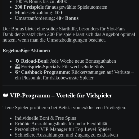
100 % Bonus bis zu
500 €
200 Freispiele
für ausgewählte Spielautomaten
Mindesteinzahlung:
10 €
Umsatzanforderung:
40× Bonus
Der Bonus bietet eine solide Starthilfe, besonders für Slot-Fans.
Dank der zusätzlichen 200 Freispiele lässt sich das Angebot optimal
nutzen, wenn man die Umsatzbedingungen beachtet.
Regelmäßige Aktionen
🔄
Reload-Boni
: Jede Woche neue Bonusguthaben
🎰
Freispiele-Specials
: Für wechselnde Slots
💸
Cashback-Programme
: Rückerstattungen auf Verluste –
ein Pluspunkt für risikobewusste Spieler
👑
VIP-Programm – Vorteile für Vielspieler
Treue Spieler profitieren bei Betista von exklusiven Privilegien:
Individuelle Boni & Free Spins
Erhöhte Auszahlungslimits für mehr Flexibilität
Persönlicher VIP-Manager für Top-Level-Spieler
Schnellere Auszahlungen und Zugang zu exklusiven