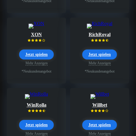
*Neukundenangebot
*Neukundenangebot
XON
RichRoyal
Jetzt spielen
Jetzt spielen
Mehr Anzeigen
Mehr Anzeigen
*Neukundenangebot
*Neukundenangebot
WinRolla
Willbet
Jetzt spielen
Jetzt spielen
Mehr Anzeigen
Mehr Anzeigen