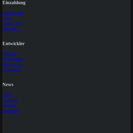
Einzahlung
Mastercard
Visa
Apple Pay
Paysafe
Entwickler
Merkur
Novomatic
Play'n Go
Pragmatic
News
Alle
Casinos
Partner
Ratgeber