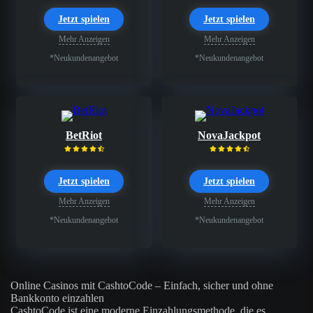
Jetzt spielen
Jetzt spielen
Mehr Anzeigen
Mehr Anzeigen
*Neukundenangebot
*Neukundenangebot
BetRiot
NovaJackpot
Jetzt spielen
Jetzt spielen
Mehr Anzeigen
Mehr Anzeigen
*Neukundenangebot
*Neukundenangebot
Online Casinos mit CashtoCode – Einfach, sicher und ohne
Bankkonto einzahlen
CashtoCode ist eine moderne Einzahlungsmethode, die es