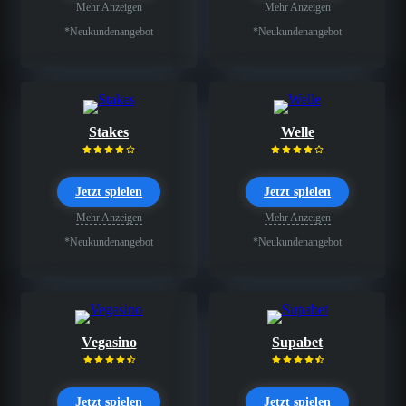
Mehr Anzeigen
Mehr Anzeigen
*Neukundenangebot
*Neukundenangebot
Stakes
Welle
Jetzt spielen
Jetzt spielen
Mehr Anzeigen
Mehr Anzeigen
*Neukundenangebot
*Neukundenangebot
Vegasino
Supabet
Jetzt spielen
Jetzt spielen