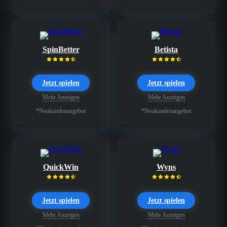
SpinBetter
Betista
Jetzt spielen
Jetzt spielen
Mehr Anzeigen
Mehr Anzeigen
*Neukundenangebot
*Neukundenangebot
QuickWin
Wyns
Jetzt spielen
Jetzt spielen
Mehr Anzeigen
Mehr Anzeigen