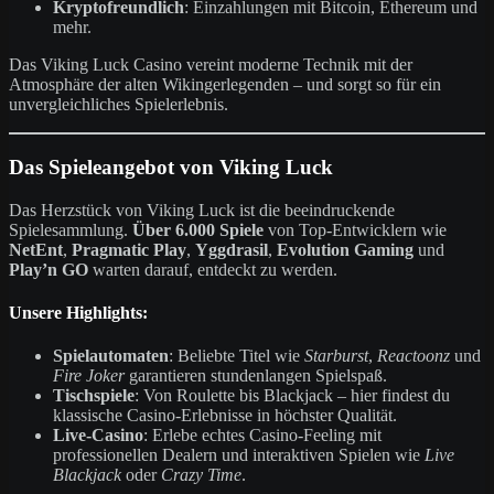
Kryptofreundlich
: Einzahlungen mit Bitcoin, Ethereum und
mehr.
Das Viking Luck Casino vereint moderne Technik mit der
Atmosphäre der alten Wikingerlegenden – und sorgt so für ein
unvergleichliches Spielerlebnis.
Das
Spieleangebot von Viking Luck
Das Herzstück von Viking Luck ist die beeindruckende
Spielesammlung.
Über 6.000 Spiele
von Top-Entwicklern wie
NetEnt
,
Pragmatic Play
,
Yggdrasil
,
Evolution Gaming
und
Play’n GO
warten darauf, entdeckt zu werden.
Unsere Highlights
:
Spielautomaten
: Beliebte Titel wie
Starburst
,
Reactoonz
und
Fire Joker
garantieren stundenlangen Spielspaß.
Tischspiele
: Von Roulette bis Blackjack – hier findest du
klassische Casino-Erlebnisse in höchster Qualität.
Live-Casino
: Erlebe echtes Casino-Feeling mit
professionellen Dealern und interaktiven Spielen wie
Live
Blackjack
oder
Crazy Time
.