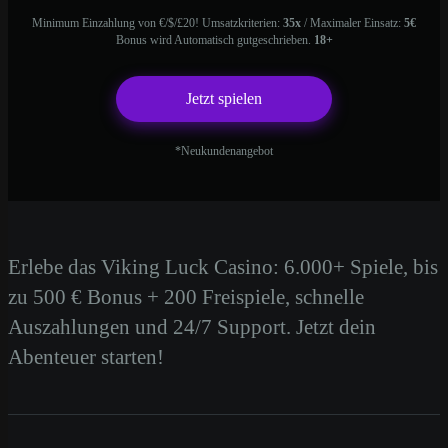
Minimum Einzahlung von €/$/£20! Umsatzkriterien:
35x
/ Maximaler Einsatz:
5€
Bonus wird Automatisch gutgeschrieben.
18+
Jetzt spielen
*Neukundenangebot
Erlebe das Viking Luck Casino: 6.000+ Spiele, bis
zu 500 € Bonus + 200 Freispiele, schnelle
Auszahlungen und 24/7 Support. Jetzt dein
Abenteuer starten!