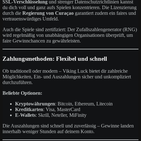
SSL-Verschlüsselung
und strenger Datenschutzrichtlinien kannst
du dich voll und ganz aufs Spielen konzentrieren. Die Lizenzierung
durch die
Regierung von Curaçao
garantiert zudem ein faires und
vertrauenswürdiges Umfeld.
Auch die Spiele sind zertifiziert: Der Zufallszahlengenerator (RNG)
wird regelmäßig von unabhängigen Organisationen überprüft, um
faire Gewinnchancen zu gewährleisten.
Zahlungsmethoden: Flexibel und schnell
Ob traditionell oder modern – Viking Luck bietet dir zahlreiche
Möglichkeiten, Ein- und Auszahlungen sicher und unkompliziert
durchzuführen.
Beliebte Optionen:
Kryptowährungen
: Bitcoin, Ethereum, Litecoin
Kreditkarten
: Visa, MasterCard
E-Wallets
: Skrill, Neteller, MiFinity
Die Auszahlungen sind schnell und zuverlässig – Gewinne landen
innerhalb weniger Stunden auf deinem Konto.