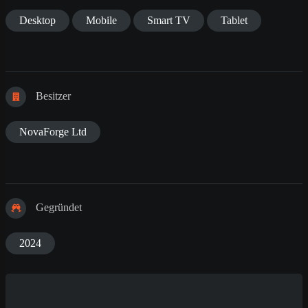
Desktop
Mobile
Smart TV
Tablet
Besitzer
NovaForge Ltd
Gegründet
2024