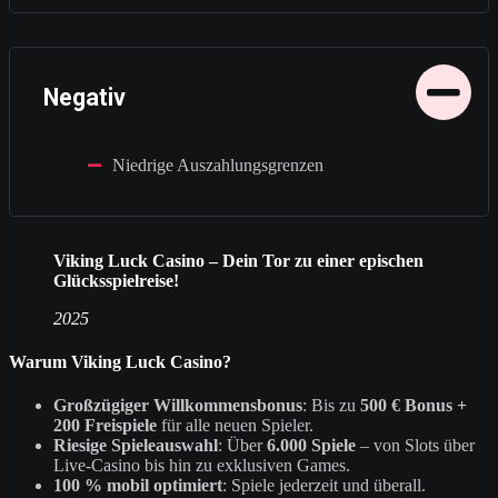
Negativ
Niedrige Auszahlungsgrenzen
Viking Luck Casino – Dein Tor zu einer epischen
Glücksspielreise!
2025
Warum Viking Luck Casino?
Großzügiger Willkommensbonus
: Bis zu
500 € Bonus +
200 Freispiele
für alle neuen Spieler.
Riesige Spieleauswahl
: Über
6.000 Spiele
– von Slots über
Live-Casino bis hin zu exklusiven Games.
100 % mobil optimiert
: Spiele jederzeit und überall.