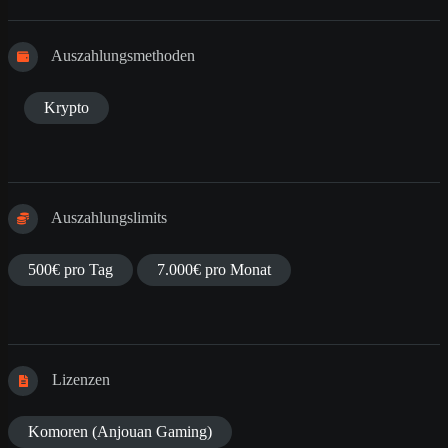
Auszahlungsmethoden
Krypto
Auszahlungslimits
500€ pro Tag
7.000€ pro Monat
Lizenzen
Komoren (Anjouan Gaming)