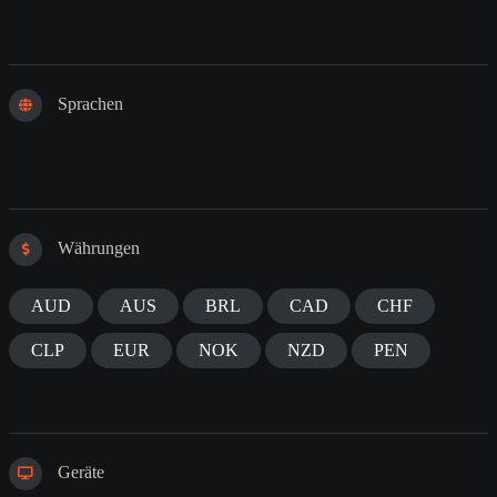
Sprachen
Währungen
AUD
AUS
BRL
CAD
CHF
CLP
EUR
NOK
NZD
PEN
Geräte