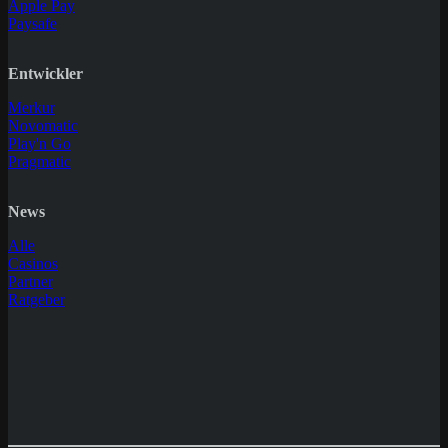
Apple Pay
Paysafe
Entwickler
Merkur
Novomatic
Play'n Go
Pragmatic
News
Alle
Casinos
Partner
Ratgeber