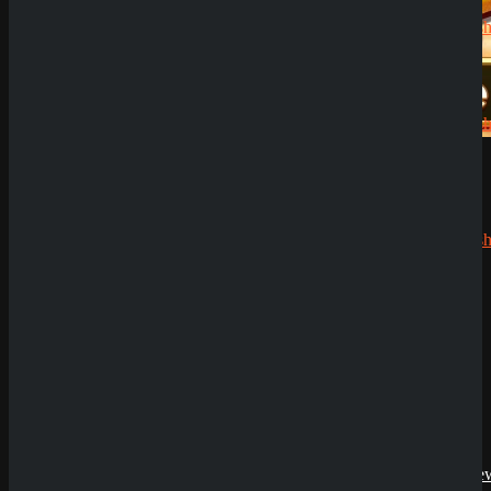
Jens
zu
CryptoRush
200% bis
zu 2.500€
Silizi
zu
CryptoRush
200% bis
Demo Spiel
zu 2.500€
Robert99
zu
CryptoRush
200% bis
zu 2.500€
News
SpinEmpire Casino
Review
8. Januar 2026
SpinBetter Casino
Review
22. Dezember
2025
Wyns Casino Revie
Demo Spiel