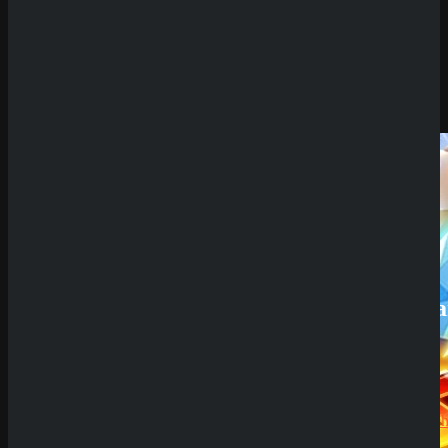
Review
SpinBetter
Casino
Submit
Review
Sicher dir einen 100% Bonus bis 500€ und spiele
Wyns
Captain Tipsy's Treasure
Casino
Try Our Featured Games
Review
QuickWin
Casino
Review
Betista
Casino
Review
Neueste
Kommenta
Alex
zu
Dazard
rami
zu
CryptoRus