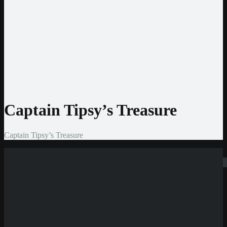
Jeton
CashtoCode
MiFinity
MuchBetter
Auszahlmethoden
Bank Überweisung
MasterCard
Visa
Skrill
Bitcoin
Captain Tipsy’s Treasure
Captain Tipsy’s Treasure
Suchen
Neue Casinos