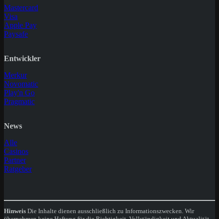
Mastercard
Visa
Apple Pay
Paysafe
Entwickler
Merkur
Novomatic
Play'n Go
Pragmatic
News
Alle
Casinos
Partner
Ratgeber
Hinweis
Die Inhalte dienen ausschließlich zu Informationszwecken. Wir
übernehmen keine Haftung für die Richtigkeit, Vollständigkeit und Aktualität