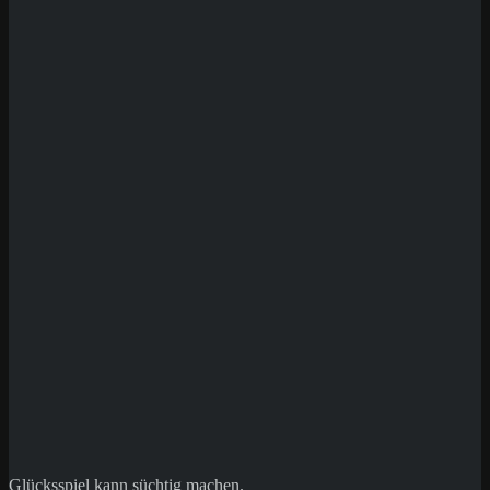
Save my name, email, and website in this
browser for the next time I comment.
Glücksspiel kann süchtig machen.