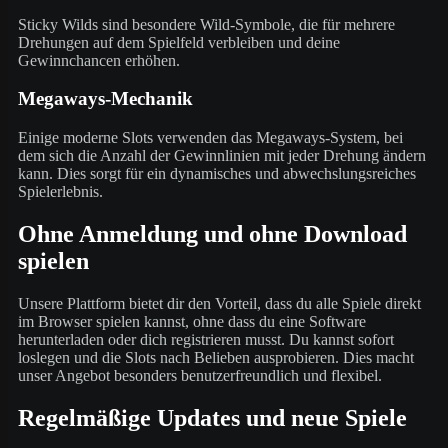
Sticky Wilds sind besondere Wild-Symbole, die für mehrere
Drehungen auf dem Spielfeld verbleiben und deine
Gewinnchancen erhöhen.
Megaways-Mechanik
Einige moderne Slots verwenden das Megaways-System, bei
dem sich die Anzahl der Gewinnlinien mit jeder Drehung ändern
kann. Dies sorgt für ein dynamisches und abwechslungsreiches
Spielerlebnis.
Ohne Anmeldung und ohne Download
spielen
Unsere Plattform bietet dir den Vorteil, dass du alle Spiele direkt
im Browser spielen kannst, ohne dass du eine Software
herunterladen oder dich registrieren musst. Du kannst sofort
loslegen und die Slots nach Belieben ausprobieren. Dies macht
unser Angebot besonders benutzerfreundlich und flexibel.
Regelmäßige Updates und neue Spiele