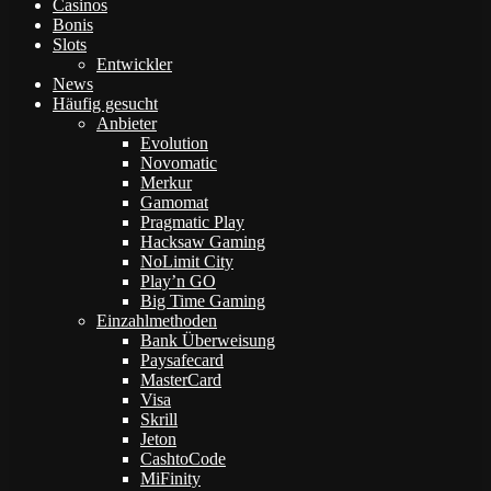
Casinos
Bonis
Slots
Entwickler
News
Häufig gesucht
Anbieter
Evolution
Novomatic
Merkur
Gamomat
Pragmatic Play
Hacksaw Gaming
NoLimit City
Play’n GO
Big Time Gaming
Einzahlmethoden
Bank Überweisung
Paysafecard
MasterCard
Visa
Skrill
Jeton
CashtoCode
MiFinity