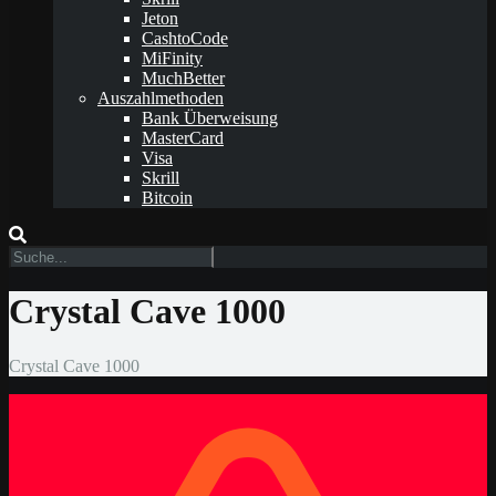
Jeton
CashtoCode
MiFinity
MuchBetter
Auszahlmethoden
Bank Überweisung
MasterCard
Visa
Skrill
Bitcoin
Crystal Cave 1000
Crystal Cave 1000