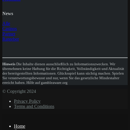
News
Alle
Casinos
Partner
Ratgeber
Hinweis
Die Inhalte dienen ausschließlich zu Informationszwecken. Wir
übernehmen keine Haftung für die Richtigkeit, Vollständigkeit und Aktualität
der bereitgestellten Informationen. Glücksspiel kann süchtig machen. Spielen
Sie verantwortungsbewusst und nur, wenn Sie das gesetzliche Mindestalter
erreicht haben. Hilfe auf gambleaware.org
© Copyright 2024
Privacy Policy
Terms and Conditions
Home