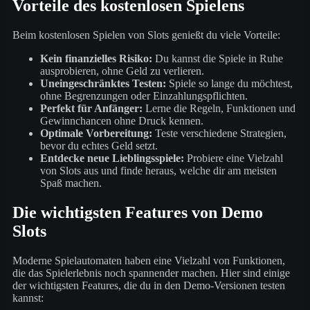
Vorteile des kostenlosen Spielens
Beim kostenlosen Spielen von Slots genießt du viele Vorteile:
Kein finanzielles Risiko:
Du kannst die Spiele in Ruhe
ausprobieren, ohne Geld zu verlieren.
Uneingeschränktes Testen:
Spiele so lange du möchtest,
ohne Begrenzungen oder Einzahlungspflichten.
Perfekt für Anfänger:
Lerne die Regeln, Funktionen und
Gewinnchancen ohne Druck kennen.
Optimale Vorbereitung:
Teste verschiedene Strategien,
bevor du echtes Geld setzt.
Entdecke neue Lieblingsspiele:
Probiere eine Vielzahl
von Slots aus und finde heraus, welche dir am meisten
Spaß machen.
Die wichtigsten Features von Demo
Slots
Moderne Spielautomaten haben eine Vielzahl von Funktionen,
die das Spielerlebnis noch spannender machen. Hier sind einige
der wichtigsten Features, die du in den Demo-Versionen testen
kannst: