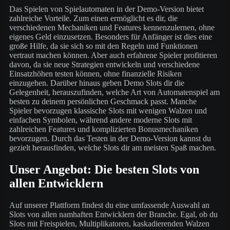
Das Spielen von Spielautomaten in der Demo-Version bietet
zahlreiche Vorteile. Zum einen ermöglicht es dir, die
verschiedenen Mechaniken und Features kennenzulernen, ohne
eigenes Geld einzusetzen. Besonders für Anfänger ist dies eine
große Hilfe, da sie sich so mit den Regeln und Funktionen
vertraut machen können. Aber auch erfahrene Spieler profitieren
davon, da sie neue Strategien entwickeln und verschiedene
Einsatzhöhen testen können, ohne finanzielle Risiken
einzugehen. Darüber hinaus geben Demo Slots dir die
Gelegenheit, herauszufinden, welche Art von Automatenspiel am
besten zu deinem persönlichen Geschmack passt. Manche
Spieler bevorzugen klassische Slots mit wenigen Walzen und
einfachen Symbolen, während andere moderne Slots mit
zahlreichen Features und komplizierten Bonusmechaniken
bevorzugen. Durch das Testen in der Demo-Version kannst du
gezielt herausfinden, welche Slots dir am meisten Spaß machen.
Unser Angebot: Die besten Slots von
allen Entwicklern
Auf unserer Plattform findest du eine umfassende Auswahl an
Slots von allen namhaften Entwicklern der Branche. Egal, ob du
Slots mit Freispielen, Multiplikatoren, kaskadierenden Walzen