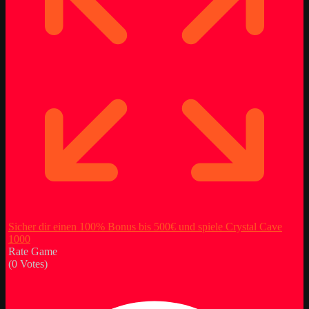
Sicher dir einen 100% Bonus bis 500€ und spiele Crystal Cave
1000
Rate Game
(
0
Votes)