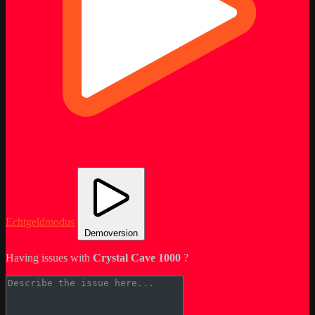
Echtgeldmodus
Demoversion
Having issues with
Crystal Cave 1000
?