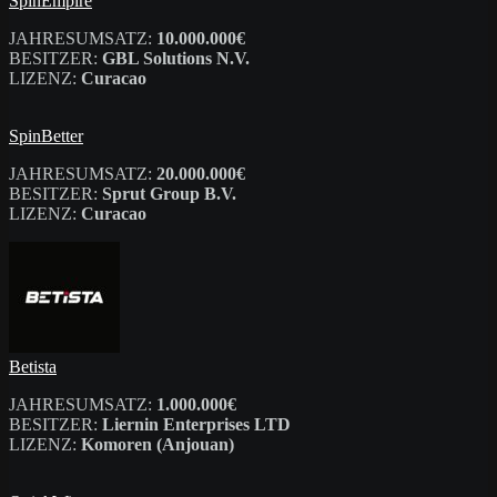
SpinEmpire
JAHRESUMSATZ:
10.000.000€
BESITZER:
GBL Solutions N.V.
LIZENZ:
Curacao
SpinBetter
JAHRESUMSATZ:
20.000.000€
BESITZER:
Sprut Group B.V.
LIZENZ:
Curacao
Betista
JAHRESUMSATZ:
1.000.000€
BESITZER:
Liernin Enterprises LTD
LIZENZ:
Komoren (Anjouan)