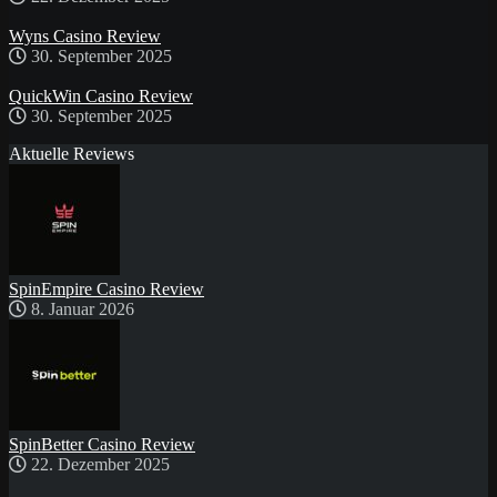
Wyns Casino Review
30. September 2025
QuickWin Casino Review
30. September 2025
Aktuelle Reviews
SpinEmpire Casino Review
8. Januar 2026
SpinBetter Casino Review
22. Dezember 2025