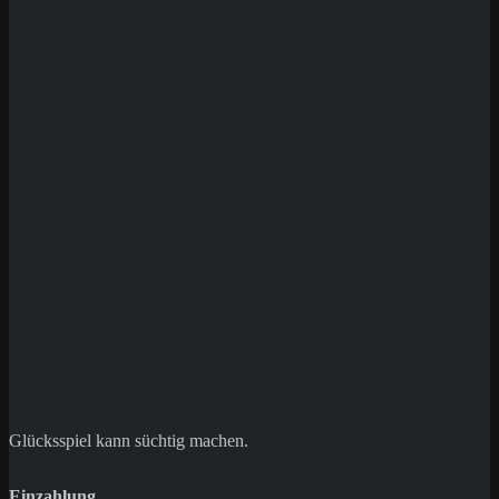
Save my name, email, and website in this
browser for the next time I comment.
Glücksspiel kann süchtig machen.
Einzahlung