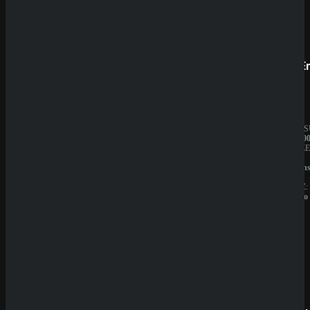
Prestige
SpinE
BESITZER:
JAHRES
Aurevia
10.000.0
IT
BESITZE
Group
GBL
LIZENZ:
Solution
Curacao
N.V.
LIZENZ:
Curacao