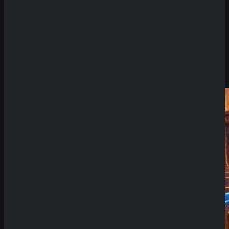
Demo Spiel