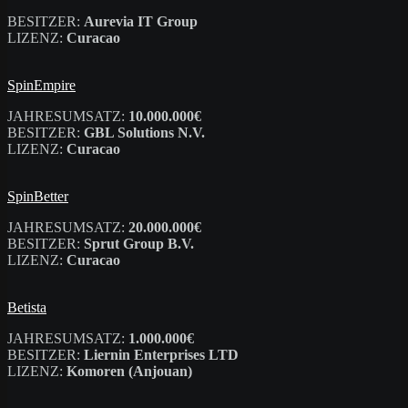
BESITZER:
Aurevia IT Group
LIZENZ:
Curacao
SpinEmpire
JAHRESUMSATZ:
10.000.000€
BESITZER:
GBL Solutions N.V.
LIZENZ:
Curacao
SpinBetter
JAHRESUMSATZ:
20.000.000€
BESITZER:
Sprut Group B.V.
LIZENZ:
Curacao
Betista
JAHRESUMSATZ:
1.000.000€
BESITZER:
Liernin Enterprises LTD
LIZENZ:
Komoren (Anjouan)