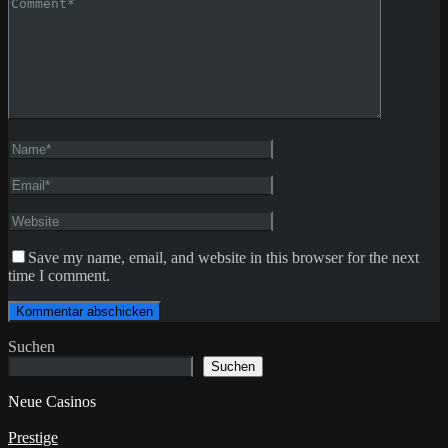
Save my name, email, and website in this browser for the next
time I comment.
Suchen
Suchen
Neue Casinos
Prestige