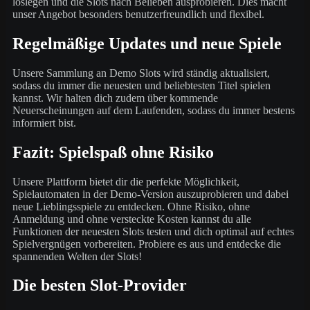
loslegen und die Slots nach Belieben ausprobieren. Dies macht
unser Angebot besonders benutzerfreundlich und flexibel.
Regelmäßige Updates und neue Spiele
Unsere Sammlung an Demo Slots wird ständig aktualisiert,
sodass du immer die neuesten und beliebtesten Titel spielen
kannst. Wir halten dich zudem über kommende
Neuerscheinungen auf dem Laufenden, sodass du immer bestens
informiert bist.
Fazit: Spielspaß ohne Risiko
Unsere Plattform bietet dir die perfekte Möglichkeit,
Spielautomaten in der Demo-Version auszuprobieren und dabei
neue Lieblingsspiele zu entdecken. Ohne Risiko, ohne
Anmeldung und ohne versteckte Kosten kannst du alle
Funktionen der neuesten Slots testen und dich optimal auf echtes
Spielvergnügen vorbereiten. Probiere es aus und entdecke die
spannenden Welten der Slots!
Die besten Slot-Provider