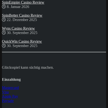
SpinEmpire Casino Review
8. Januar 2026
SpinBetter Casino Review
22. Dezember 2025
Wyns Casino Review
30. September 2025
QuickWin Casino Review
30. September 2025
Glücksspiel kann süchtig machen.
Einzahlung
Mastercard
Visa
Apple Pay
Paysafe