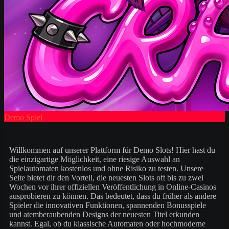
Demo Spiel
Willkommen auf unserer Plattform für Demo Slots! Hier hast du
die einzigartige Möglichkeit, eine riesige Auswahl an
Spielautomaten kostenlos und ohne Risiko zu testen. Unsere
Seite bietet dir den Vorteil, die neuesten Slots oft bis zu zwei
Wochen vor ihrer offiziellen Veröffentlichung in Online-Casinos
ausprobieren zu können. Das bedeutet, dass du früher als andere
Spieler die innovativen Funktionen, spannenden Bonusspiele
und atemberaubenden Designs der neuesten Titel erkunden
kannst. Egal, ob du klassische Automaten oder hochmoderne