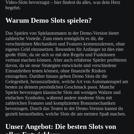
Video-Slots bevorzugst – hier findest du alles, was dein Herz
begehrt.
Warum Demo Slots spielen?
Das Spielen von Spielautomaten in der Demo-Version bietet
zahlreiche Vorteile. Zum einen ermöglicht es dir, die
verschiedenen Mechaniken und Features kennenzulernen, ohne
eigenes Geld einzusetzen. Besonders für Anfänger ist dies eine
große Hilfe, da sie sich so mit den Regeln und Funktionen
vertraut machen können. Aber auch erfahrene Spieler profitieren
davon, da sie neue Strategien entwickeln und verschiedene
Einsatzhöhen testen können, ohne finanzielle Risiken
einzugehen. Darüber hinaus geben Demo Slots dir die
Gelegenheit, herauszufinden, welche Art von Automatenspiel am
besten zu deinem persönlichen Geschmack passt. Manche
Spieler bevorzugen klassische Slots mit wenigen Walzen und
einfachen Symbolen, während andere moderne Slots mit
zahlreichen Features und komplizierten Bonusmechaniken
bevorzugen. Durch das Testen in der Demo-Version kannst du
gezielt herausfinden, welche Slots dir am meisten Spaß machen.
Unser Angebot: Die besten Slots von