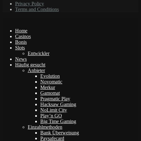
Privacy Policy
Terms and Conditions
Home
Casinos
Bonis
Slots
Entwickler
News
Häufig gesucht
Anbieter
Evolution
Novomatic
Merkur
Gamomat
Pragmatic Play
Hacksaw Gaming
NoLimit City
Play’n GO
Big Time Gaming
Einzahlmethoden
Bank Überweisung
Paysafecard