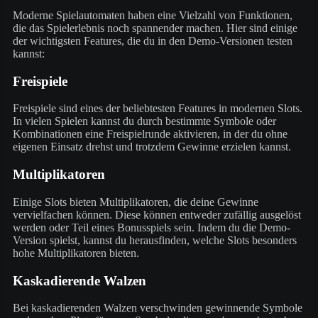
Moderne Spielautomaten haben eine Vielzahl von Funktionen,
die das Spielerlebnis noch spannender machen. Hier sind einige
der wichtigsten Features, die du in den Demo-Versionen testen
kannst:
Freispiele
Freispiele sind eines der beliebtesten Features in modernen Slots.
In vielen Spielen kannst du durch bestimmte Symbole oder
Kombinationen eine Freispielrunde aktivieren, in der du ohne
eigenen Einsatz drehst und trotzdem Gewinne erzielen kannst.
Multiplikatoren
Einige Slots bieten Multiplikatoren, die deine Gewinne
vervielfachen können. Diese können entweder zufällig ausgelöst
werden oder Teil eines Bonusspiels sein. Indem du die Demo-
Version spielst, kannst du herausfinden, welche Slots besonders
hohe Multiplikatoren bieten.
Kaskadierende Walzen
Bei kaskadierenden Walzen verschwinden gewinnende Symbole