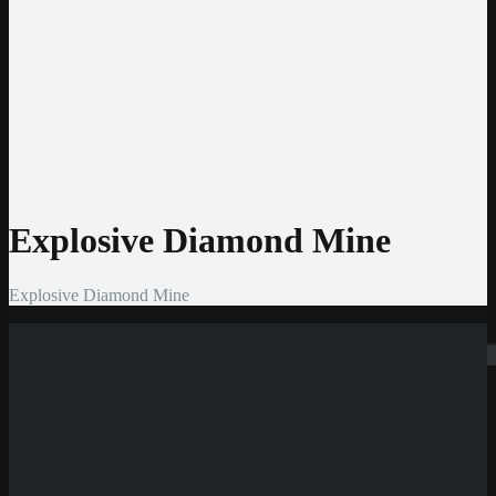
Jeton
CashtoCode
MiFinity
MuchBetter
Auszahlmethoden
Bank Überweisung
MasterCard
Visa
Skrill
Bitcoin
Explosive Diamond Mine
Explosive Diamond Mine
Suchen
Neue Casinos