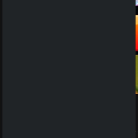
Neueste
Beiträge
SpinEmpir
e Casino