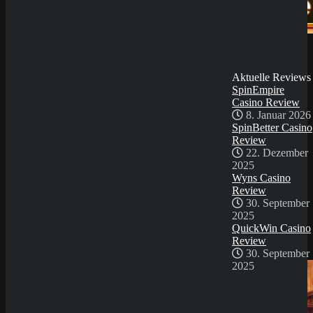
30. September
2025
QuickWin Casino
Review
Demo Spiel
30. September
2025
Aktuelle Reviews
SpinEmpire
Casino Review
8. Januar 2026
SpinBetter Casino
Review
22. Dezember
2025
Wyns Casino
Review
30. September
2025
QuickWin Casino
Review
30. September
Demo Spiel
2025