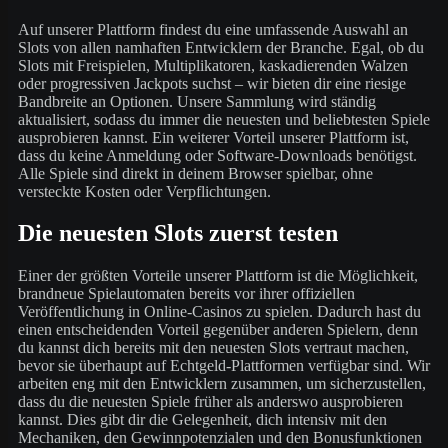
Auf unserer Plattform findest du eine umfassende Auswahl an
Slots von allen namhaften Entwicklern der Branche. Egal, ob du
Slots mit Freispielen, Multiplikatoren, kaskadierenden Walzen
oder progressiven Jackpots suchst – wir bieten dir eine riesige
Bandbreite an Optionen. Unsere Sammlung wird ständig
aktualisiert, sodass du immer die neuesten und beliebtesten Spiele
ausprobieren kannst. Ein weiterer Vorteil unserer Plattform ist,
dass du keine Anmeldung oder Software-Downloads benötigst.
Alle Spiele sind direkt in deinem Browser spielbar, ohne
versteckte Kosten oder Verpflichtungen.
Die neuesten Slots zuerst testen
Einer der größten Vorteile unserer Plattform ist die Möglichkeit,
brandneue Spielautomaten bereits vor ihrer offiziellen
Veröffentlichung in Online-Casinos zu spielen. Dadurch hast du
einen entscheidenden Vorteil gegenüber anderen Spielern, denn
du kannst dich bereits mit den neuesten Slots vertraut machen,
bevor sie überhaupt auf Echtgeld-Plattformen verfügbar sind. Wir
arbeiten eng mit den Entwicklern zusammen, um sicherzustellen,
dass du die neuesten Spiele früher als anderswo ausprobieren
kannst. Dies gibt dir die Gelegenheit, dich intensiv mit den
Mechaniken, den Gewinnpotenzialen und den Bonusfunktionen