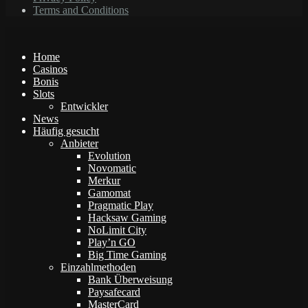
Terms and Conditions
Home
Casinos
Bonis
Slots
Entwickler
News
Häufig gesucht
Anbieter
Evolution
Novomatic
Merkur
Gamomat
Pragmatic Play
Hacksaw Gaming
NoLimit City
Play’n GO
Big Time Gaming
Einzahlmethoden
Bank Überweisung
Paysafecard
MasterCard