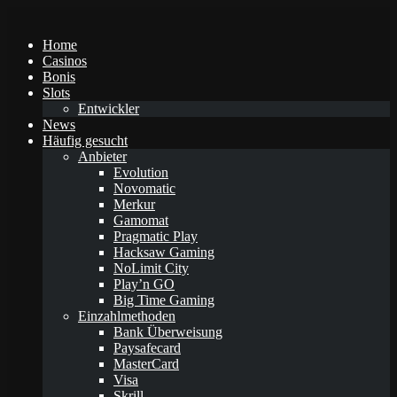
Home
Casinos
Bonis
Slots
Entwickler
News
Häufig gesucht
Anbieter
Evolution
Novomatic
Merkur
Gamomat
Pragmatic Play
Hacksaw Gaming
NoLimit City
Play’n GO
Big Time Gaming
Einzahlmethoden
Bank Überweisung
Paysafecard
MasterCard
Visa
Skrill