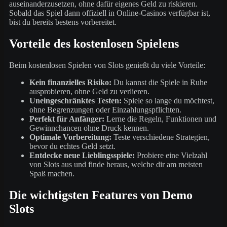
auseinanderzusetzen, ohne dafür eigenes Geld zu riskieren.
Sobald das Spiel dann offiziell in Online-Casinos verfügbar ist,
bist du bereits bestens vorbereitet.
Vorteile des kostenlosen Spielens
Beim kostenlosen Spielen von Slots genießt du viele Vorteile:
Kein finanzielles Risiko:
Du kannst die Spiele in Ruhe
ausprobieren, ohne Geld zu verlieren.
Uneingeschränktes Testen:
Spiele so lange du möchtest,
ohne Begrenzungen oder Einzahlungspflichten.
Perfekt für Anfänger:
Lerne die Regeln, Funktionen und
Gewinnchancen ohne Druck kennen.
Optimale Vorbereitung:
Teste verschiedene Strategien,
bevor du echtes Geld setzt.
Entdecke neue Lieblingsspiele:
Probiere eine Vielzahl
von Slots aus und finde heraus, welche dir am meisten
Spaß machen.
Die wichtigsten Features von Demo
Slots