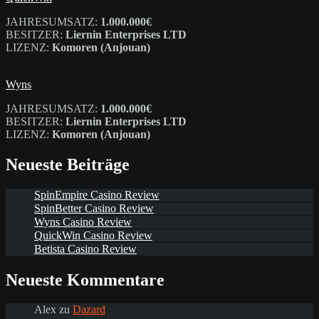
JAHRESUMSATZ:
1.000.000€
BESITZER:
Liernin Enterprises LTD
LIZENZ:
Komoren (Anjouan)
Wyns
JAHRESUMSATZ:
1.000.000€
BESITZER:
Liernin Enterprises LTD
LIZENZ:
Komoren (Anjouan)
Neueste Beiträge
SpinEmpire Casino Review
SpinBetter Casino Review
Wyns Casino Review
QuickWin Casino Review
Betista Casino Review
Neueste Kommentare
Alex
zu
Dazard