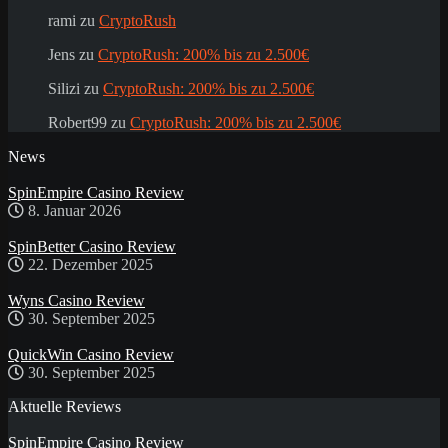
rami
zu
CryptoRush
Jens
zu
CryptoRush: 200% bis zu 2.500€
Silizi
zu
CryptoRush: 200% bis zu 2.500€
Robert99
zu
CryptoRush: 200% bis zu 2.500€
News
SpinEmpire Casino Review
8. Januar 2026
SpinBetter Casino Review
22. Dezember 2025
Wyns Casino Review
30. September 2025
QuickWin Casino Review
30. September 2025
Aktuelle Reviews
SpinEmpire Casino Review