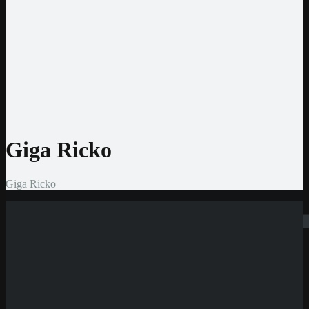
Jeton
CashtoCode
MiFinity
MuchBetter
Auszahlmethoden
Bank Überweisung
MasterCard
Visa
Skrill
Bitcoin
Giga Ricko
Giga Ricko
Suchen
Neue Casinos