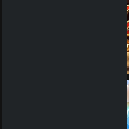
Demo Spiel