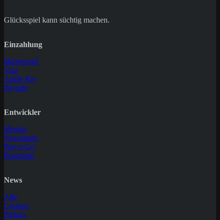
Glücksspiel kann süchtig machen.
Einzahlung
Mastercard
Visa
Apple Pay
Paysafe
Entwickler
Merkur
Novomatic
Play'n Go
Pragmatic
News
Alle
Casinos
Partner