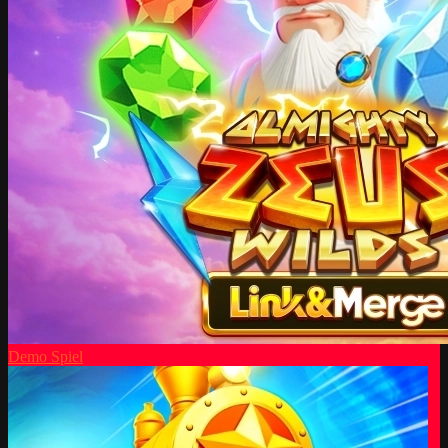
Demo Spiel