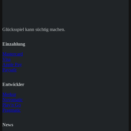
Glücksspiel kann süchtig machen.
Einzahlung
Mastercard
Visa
Apple Pay
Paysafe
Entwickler
Merkur
Novomatic
Play'n Go
Pragmatic
News