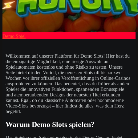
Demo Spiel
Willkommen auf unserer Plattform für Demo Slots! Hier hast du
die einzigartige Möglichkeit, eine riesige Auswahl an
Spielautomaten kostenlos und ohne Risiko zu testen. Unsere
Seite bietet dir den Vorteil, die neuesten Slots oft bis zu zwei
Wochen vor ihrer offiziellen Veröffentlichung in Online-Casinos
ausprobieren zu können. Das bedeutet, dass du früher als andere
Spieler die innovativen Funktionen, spannenden Bonusspiele
und atemberaubenden Designs der neuesten Titel erkunden
kannst. Egal, ob du klassische Automaten oder hochmoderne
Video-Slots bevorzugst – hier findest du alles, was dein Herz
begehrt.
Warum Demo Slots spielen?
Das Spielen von Spielautomaten in der Demo-Version bietet