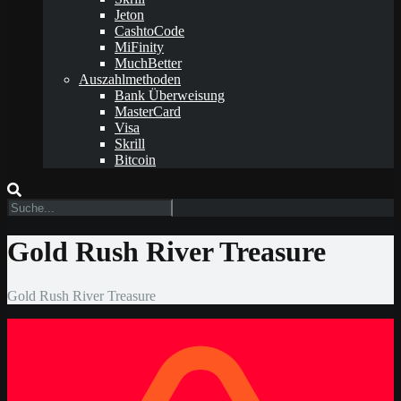
Jeton
CashtoCode
MiFinity
MuchBetter
Auszahlmethoden
Bank Überweisung
MasterCard
Visa
Skrill
Bitcoin
Gold Rush River Treasure
Gold Rush River Treasure