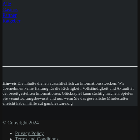
Alle
Casinos
Partner
Ratgeber
Hinweis
Die Inhalte dienen ausschließlich zu Informationszwecken. Wir
übernehmen keine Haftung für die Richtigkeit, Vollständigkeit und Aktualität
der bereitgestellten Informationen. Glücksspiel kann süchtig machen. Spielen
Sie verantwortungsbewusst und nur, wenn Sie das gesetzliche Mindestalter
erreicht haben. Hilfe auf gambleaware.org
© Copyright 2024
Privacy Policy
Terms and Conditions