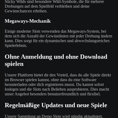
Sticky Wilds sind besondere Wild-Symbole, die für mehrere
Drehungen auf dem Spielfeld verbleiben und deine
Gewinnchancen erhöhen.
Megaways-Mechanik
Einige moderne Slots verwenden das Megaways-System, bei
dem sich die Anzahl der Gewinnlinien mit jeder Drehung ändern
kann. Dies sorgt für ein dynamisches und abwechslungsreiches
Spielerlebnis.
Ohne Anmeldung und ohne Download
spielen
Unsere Plattform bietet dir den Vorteil, dass du alle Spiele direkt
im Browser spielen kannst, ohne dass du eine Software
herunterladen oder dich registrieren musst. Du kannst sofort
loslegen und die Slots nach Belieben ausprobieren. Dies macht
unser Angebot besonders benutzerfreundlich und flexibel.
Regelmäßige Updates und neue Spiele
Unsere Sammlung an Demo Slots wird ständig aktualisiert,