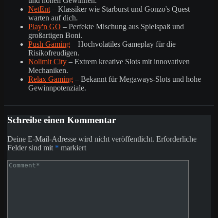
und hohen Gewinnen.
NetEnt
– Klassiker wie Starburst und Gonzo's Quest
warten auf dich.
Play'n GO
– Perfekte Mischung aus Spielspaß und
großartigen Boni.
Push Gaming
– Hochvolatiles Gameplay für die
Risikofreudigen.
Nolimit City
– Extrem kreative Slots mit innovativen
Mechaniken.
Relax Gaming
– Bekannt für Megaways-Slots und hohe
Gewinnpotenziale.
Schreibe einen Kommentar
Deine E-Mail-Adresse wird nicht veröffentlicht.
Erforderliche
Felder sind mit
*
markiert