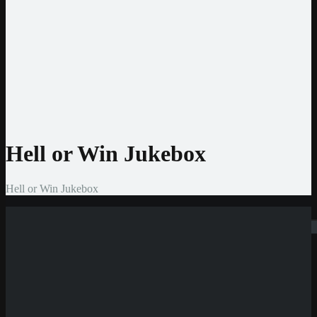
Jeton
CashtoCode
MiFinity
MuchBetter
Auszahlmethoden
Bank Überweisung
MasterCard
Visa
Skrill
Bitcoin
Hell or Win Jukebox
Hell or Win Jukebox
Suchen
Neue Casinos