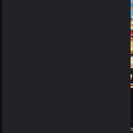
Jens
zu
CryptoRush
200% bis
zu 2.500€
Silizi
zu
CryptoRush
200% bis
zu 2.500€
Robert99
zu
CryptoRush
200% bis
zu 2.500€
News
SpinEmpire Casino
Demo Spiel
Review
8. Januar 2026
SpinBetter Casino
Review
22. Dezember
2025
Wyns Casino Revie