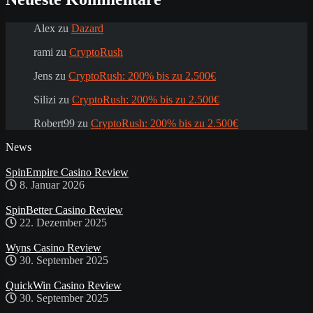
Alex
zu
Dazard
rami
zu
CryptoRush
Jens
zu
CryptoRush: 200% bis zu 2.500€
Silizi
zu
CryptoRush: 200% bis zu 2.500€
Robert99
zu
CryptoRush: 200% bis zu 2.500€
News
SpinEmpire Casino Review
8. Januar 2026
SpinBetter Casino Review
22. Dezember 2025
Wyns Casino Review
30. September 2025
QuickWin Casino Review
30. September 2025