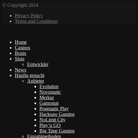
© Copyright 2024
Privacy Policy
Terms and Conditions
Home
Casinos
Bonis
Slots
Entwickler
News
Häufig gesucht
Anbieter
Evolution
Novomatic
Merkur
Gamomat
Pragmatic Play
Hacksaw Gaming
NoLimit City
Play’n GO
Big Time Gaming
Einzahlmethoden