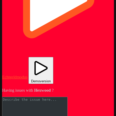
Echtgeldmodus
Demoversion
Having issues with
Hexwood
?