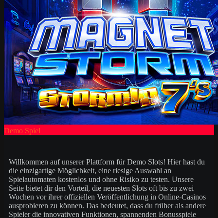
Demo Spiel
Willkommen auf unserer Plattform für Demo Slots! Hier hast du
die einzigartige Möglichkeit, eine riesige Auswahl an
Spielautomaten kostenlos und ohne Risiko zu testen. Unsere
Seite bietet dir den Vorteil, die neuesten Slots oft bis zu zwei
Wochen vor ihrer offiziellen Veröffentlichung in Online-Casinos
ausprobieren zu können. Das bedeutet, dass du früher als andere
Spieler die innovativen Funktionen, spannenden Bonusspiele