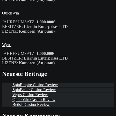
QuickWin
JAHRESUMSATZ:
1.000.000€
BESITZER:
Liernin Enterprises LTD
LIZENZ:
Komoren (Anjouan)
Wyns
JAHRESUMSATZ:
1.000.000€
BESITZER:
Liernin Enterprises LTD
LIZENZ:
Komoren (Anjouan)
Neueste Beiträge
SpinEmpire Casino Review
SpinBetter Casino Review
Wyns Casino Review
QuickWin Casino Review
Betista Casino Review
Neueste Kommentare