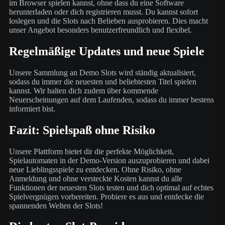
im Browser spielen kannst, ohne dass du eine Software
herunterladen oder dich registrieren musst. Du kannst sofort
loslegen und die Slots nach Belieben ausprobieren. Dies macht
unser Angebot besonders benutzerfreundlich und flexibel.
Regelmäßige Updates und neue Spiele
Unsere Sammlung an Demo Slots wird ständig aktualisiert,
sodass du immer die neuesten und beliebtesten Titel spielen
kannst. Wir halten dich zudem über kommende
Neuerscheinungen auf dem Laufenden, sodass du immer bestens
informiert bist.
Fazit: Spielspaß ohne Risiko
Unsere Plattform bietet dir die perfekte Möglichkeit,
Spielautomaten in der Demo-Version auszuprobieren und dabei
neue Lieblingsspiele zu entdecken. Ohne Risiko, ohne
Anmeldung und ohne versteckte Kosten kannst du alle
Funktionen der neuesten Slots testen und dich optimal auf echtes
Spielvergnügen vorbereiten. Probiere es aus und entdecke die
spannenden Welten der Slots!