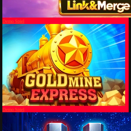
Demo Spiel
Demo Spiel