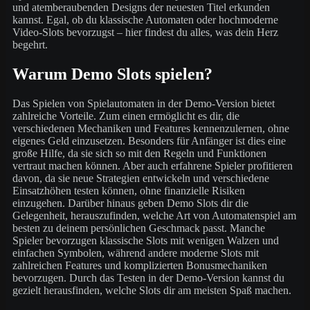
und atemberaubenden Designs der neuesten Titel erkunden
kannst. Egal, ob du klassische Automaten oder hochmoderne
Video-Slots bevorzugst – hier findest du alles, was dein Herz
begehrt.
Warum Demo Slots spielen?
Das Spielen von Spielautomaten in der Demo-Version bietet
zahlreiche Vorteile. Zum einen ermöglicht es dir, die
verschiedenen Mechaniken und Features kennenzulernen, ohne
eigenes Geld einzusetzen. Besonders für Anfänger ist dies eine
große Hilfe, da sie sich so mit den Regeln und Funktionen
vertraut machen können. Aber auch erfahrene Spieler profitieren
davon, da sie neue Strategien entwickeln und verschiedene
Einsatzhöhen testen können, ohne finanzielle Risiken
einzugehen. Darüber hinaus geben Demo Slots dir die
Gelegenheit, herauszufinden, welche Art von Automatenspiel am
besten zu deinem persönlichen Geschmack passt. Manche
Spieler bevorzugen klassische Slots mit wenigen Walzen und
einfachen Symbolen, während andere moderne Slots mit
zahlreichen Features und komplizierten Bonusmechaniken
bevorzugen. Durch das Testen in der Demo-Version kannst du
gezielt herausfinden, welche Slots dir am meisten Spaß machen.