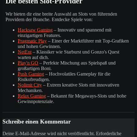
Die besten Slot-Provider
Wir bieten dir eine breite Auswahl an Slots von führenden
Providern der Branche. Entdecke Spiele von:
Hacksaw Gaming
– Innovativ und spannend mit
einzigartigen Features.
Pragmatic Play
– Einer der Marktführer mit Top-Grafiken
und hohen Gewinnen.
NetEnt
– Klassiker wie Starburst und Gonzo's Quest
warten auf dich.
Play'n GO
– Perfekte Mischung aus Spielspaß und
großartigen Boni.
Push Gaming
– Hochvolatiles Gameplay für die
Risikofreudigen.
Nolimit City
– Extrem kreative Slots mit innovativen
Mechaniken.
Relax Gaming
– Bekannt für Megaways-Slots und hohe
Gewinnpotenziale.
Schreibe einen Kommentar
Deine E-Mail-Adresse wird nicht veröffentlicht.
Erforderliche