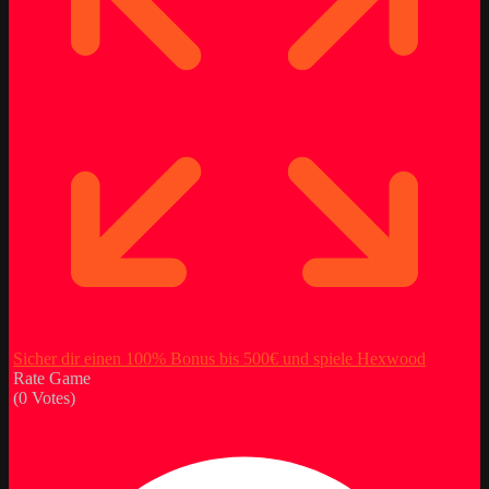
Sicher dir einen 100% Bonus bis 500€ und spiele Hexwood
Rate Game
(
0
Votes)