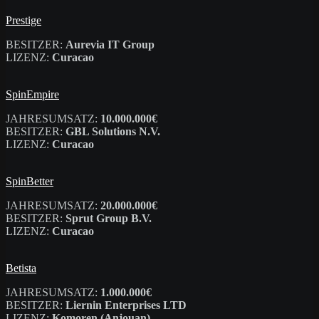
Prestige
BESITZER:
Aurevia IT Group
LIZENZ:
Curacao
SpinEmpire
JAHRESUMSATZ:
10.000.000€
BESITZER:
GBL Solutions N.V.
LIZENZ:
Curacao
SpinBetter
JAHRESUMSATZ:
20.000.000€
BESITZER:
Sprut Group B.V.
LIZENZ:
Curacao
Betista
JAHRESUMSATZ:
1.000.000€
BESITZER:
Liernin Enterprises LTD
LIZENZ:
Komoren (Anjouan)