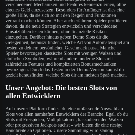
verschiedenen Mechaniken und Features kennenzulernen, ohne
eigenes Geld einzusetzen. Besonders für Anfänger ist dies eine
große Hilfe, da sie sich so mit den Regeln und Funktionen
vertraut machen können. Aber auch erfahrene Spieler profitieren
davon, da sie neue Strategien entwickeln und verschiedene
Einsatzhöhen testen können, ohne finanzielle Risiken
einzugehen. Darüber hinaus geben Demo Slots dir die
Gelegenheit, herauszufinden, welche Art von Automatenspiel am
besten zu deinem persönlichen Geschmack passt. Manche
Spieler bevorzugen klassische Slots mit wenigen Walzen und
einfachen Symbolen, während andere moderne Slots mit
zahlreichen Features und komplizierten Bonusmechaniken
bevorzugen. Durch das Testen in der Demo-Version kannst du
gezielt herausfinden, welche Slots dir am meisten Spaß machen.
Unser Angebot: Die besten Slots von
allen Entwicklern
Auf unserer Plattform findest du eine umfassende Auswahl an
Slots von allen namhaften Entwicklern der Branche. Egal, ob du
Slots mit Freispielen, Multiplikatoren, kaskadierenden Walzen
oder progressiven Jackpots suchst – wir bieten dir eine riesige
Bandbreite an Optionen. Unsere Sammlung wird ständig