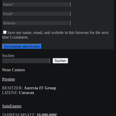
Save my name, email, and website in this browser for the next
time I comment.
Suchen
Suchen
Neue Casinos
Prestige
BESITZER:
Aurevia IT Group
LIZENZ:
Curacao
SpinEmpire
JAHRESUMSATZ:
10.000.000€