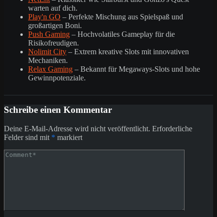
warten auf dich.
Play'n GO
– Perfekte Mischung aus Spielspaß und
großartigen Boni.
Push Gaming
– Hochvolatiles Gameplay für die
Risikofreudigen.
Nolimit City
– Extrem kreative Slots mit innovativen
Mechaniken.
Relax Gaming
– Bekannt für Megaways-Slots und hohe
Gewinnpotenziale.
Schreibe einen Kommentar
Deine E-Mail-Adresse wird nicht veröffentlicht.
Erforderliche
Felder sind mit
*
markiert