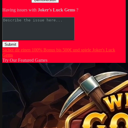
Having issues with
Joker's Luck Gems
?
Submit
Sicher dir einen 100% Bonus bis 500€ und spiele Joker's Luck
Gems
Try Our Featured Games