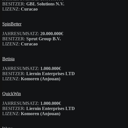
BESITZER:
GBL Solutions N.V.
LIZENZ:
Curacao
SpinBetter
JAHRESUMSATZ:
20.000.000€
BESITZER:
Sprut Group B.V.
LIZENZ:
Curacao
Betista
JAHRESUMSATZ:
1.000.000€
BESITZER:
Liernin Enterprises LTD
LIZENZ:
Komoren (Anjouan)
QuickWin
JAHRESUMSATZ:
1.000.000€
BESITZER:
Liernin Enterprises LTD
LIZENZ:
Komoren (Anjouan)