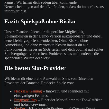
kannst. Wir halten dich zudem über kommende
Neuerscheinungen auf dem Laufenden, sodass du immer bestens
informiert bist.
Fazit: Spielspaß ohne Risiko
Unsere Plattform bietet dir die perfekte Möglichkeit,
Spielautomaten in der Demo-Version auszuprobieren und dabei
neue Lieblingsspiele zu entdecken. Ohne Risiko, ohne
Anmeldung und ohne versteckte Kosten kannst du alle
Funktionen der neuesten Slots testen und dich optimal auf echtes
Spielvergnügen vorbereiten. Probiere es aus und entdecke die
spannenden Welten der Slots!
Die besten Slot-Provider
Wir bieten dir eine breite Auswahl an Slots von führenden
Providern der Branche. Entdecke Spiele von:
Hacksaw Gaming
– Innovativ und spannend mit
einzigartigen Features.
Pragmatic Play
– Einer der Marktführer mit Top-Grafiken
und hohen Gewinnen.
NetEnt
– Klassiker wie Starburst und Gonzo's Quest