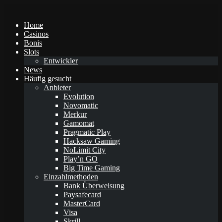
Home
Casinos
Bonis
Slots
Entwickler
News
Häufig gesucht
Anbieter
Evolution
Novomatic
Merkur
Gamomat
Pragmatic Play
Hacksaw Gaming
NoLimit City
Play’n GO
Big Time Gaming
Einzahlmethoden
Bank Überweisung
Paysafecard
MasterCard
Visa
Skrill