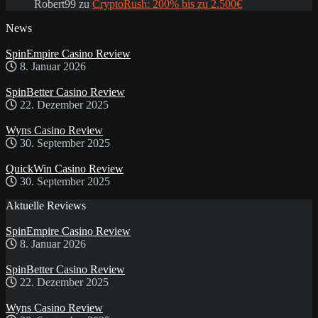
Robert99
zu
CryptoRush: 200% bis zu 2.500€
News
SpinEmpire Casino Review
8. Januar 2026
SpinBetter Casino Review
22. Dezember 2025
Wyns Casino Review
30. September 2025
QuickWin Casino Review
30. September 2025
Aktuelle Reviews
SpinEmpire Casino Review
8. Januar 2026
SpinBetter Casino Review
22. Dezember 2025
Wyns Casino Review