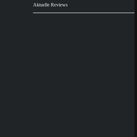
Aktuelle Reviews