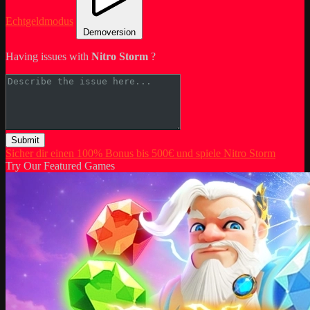
Echtgeldmodus
Demoversion
Having issues with
Nitro Storm
?
Submit
Sicher dir einen 100% Bonus bis 500€ und spiele Nitro Storm
Try Our Featured Games