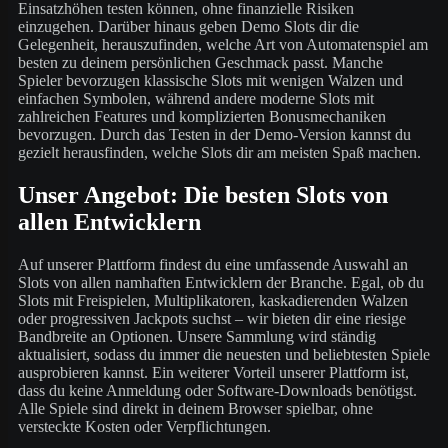
Einsatzhöhen testen können, ohne finanzielle Risiken
einzugehen. Darüber hinaus geben Demo Slots dir die
Gelegenheit, herauszufinden, welche Art von Automatenspiel am
besten zu deinem persönlichen Geschmack passt. Manche
Spieler bevorzugen klassische Slots mit wenigen Walzen und
einfachen Symbolen, während andere moderne Slots mit
zahlreichen Features und komplizierten Bonusmechaniken
bevorzugen. Durch das Testen in der Demo-Version kannst du
gezielt herausfinden, welche Slots dir am meisten Spaß machen.
Unser Angebot: Die besten Slots von
allen Entwicklern
Auf unserer Plattform findest du eine umfassende Auswahl an
Slots von allen namhaften Entwicklern der Branche. Egal, ob du
Slots mit Freispielen, Multiplikatoren, kaskadierenden Walzen
oder progressiven Jackpots suchst – wir bieten dir eine riesige
Bandbreite an Optionen. Unsere Sammlung wird ständig
aktualisiert, sodass du immer die neuesten und beliebtesten Spiele
ausprobieren kannst. Ein weiterer Vorteil unserer Plattform ist,
dass du keine Anmeldung oder Software-Downloads benötigst.
Alle Spiele sind direkt in deinem Browser spielbar, ohne
versteckte Kosten oder Verpflichtungen.