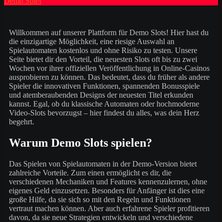
Demo Spiel
Willkommen auf unserer Plattform für Demo Slots! Hier hast du
die einzigartige Möglichkeit, eine riesige Auswahl an
Spielautomaten kostenlos und ohne Risiko zu testen. Unsere
Seite bietet dir den Vorteil, die neuesten Slots oft bis zu zwei
Wochen vor ihrer offiziellen Veröffentlichung in Online-Casinos
ausprobieren zu können. Das bedeutet, dass du früher als andere
Spieler die innovativen Funktionen, spannenden Bonusspiele
und atemberaubenden Designs der neuesten Titel erkunden
kannst. Egal, ob du klassische Automaten oder hochmoderne
Video-Slots bevorzugst – hier findest du alles, was dein Herz
begehrt.
Warum Demo Slots spielen?
Das Spielen von Spielautomaten in der Demo-Version bietet
zahlreiche Vorteile. Zum einen ermöglicht es dir, die
verschiedenen Mechaniken und Features kennenzulernen, ohne
eigenes Geld einzusetzen. Besonders für Anfänger ist dies eine
große Hilfe, da sie sich so mit den Regeln und Funktionen
vertraut machen können. Aber auch erfahrene Spieler profitieren
davon, da sie neue Strategien entwickeln und verschiedene