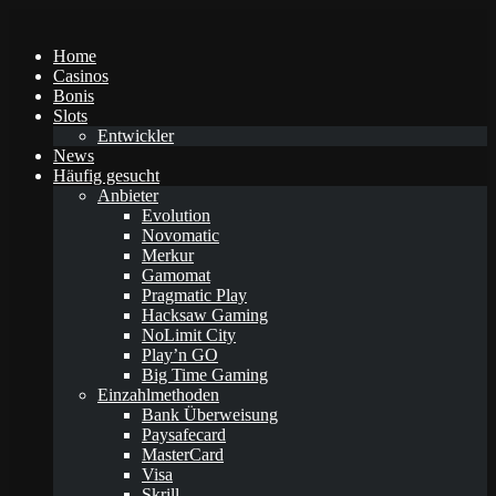
Home
Casinos
Bonis
Slots
Entwickler
News
Häufig gesucht
Anbieter
Evolution
Novomatic
Merkur
Gamomat
Pragmatic Play
Hacksaw Gaming
NoLimit City
Play’n GO
Big Time Gaming
Einzahlmethoden
Bank Überweisung
Paysafecard
MasterCard
Visa
Skrill