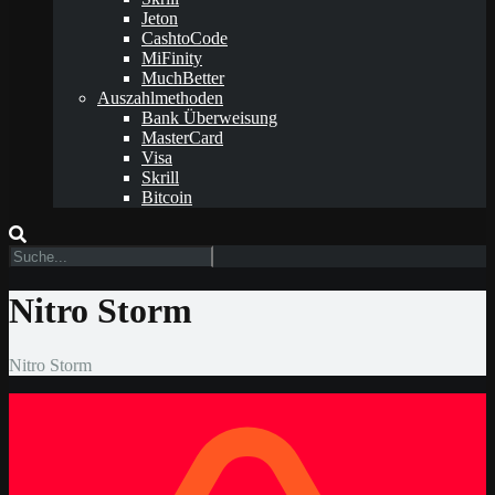
Jeton
CashtoCode
MiFinity
MuchBetter
Auszahlmethoden
Bank Überweisung
MasterCard
Visa
Skrill
Bitcoin
Nitro Storm
Nitro Storm