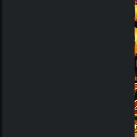
CryptoRus
Jens
zu
CryptoRush
200% bis
zu 2.500€
Silizi
zu
CryptoRush
200% bis
zu 2.500€
Robert99
zu
CryptoRush
200% bis
zu 2.500€
News
SpinEmpire Casino
Review
8. Januar 2026
SpinBetter Casino
Review
22. Dezember