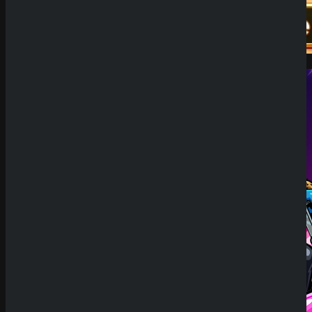
Demo Spiel