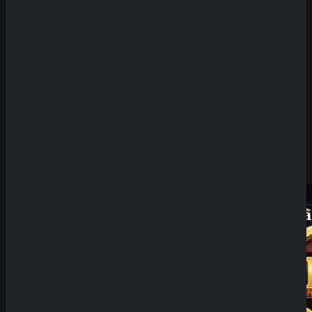
Review
Echtgeldmodus
SpinBetter
Demoversion
Casino
Review
Having issues with
Rapid Strike: Rapid Link
?
Wyns
Casino
Review
QuickWin
Casino
Review
Submit
Betista
Sicher dir einen 100% Bonus bis 500€ und spiele
Casino
Rapid Strike: Rapid Link
Review
Try Our Featured Games
Neueste
Kommenta
Alex
zu
Dazard
rami
zu
CryptoRus