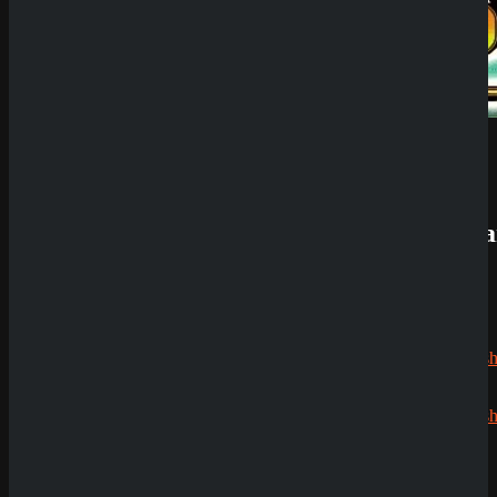
Review
QuickWin
Casino
Review
Betista
Casino
Review
Neueste
Kommenta
Alex
zu
Dazard
rami
zu
CryptoRus
Jens
zu
CryptoRush
200% bis
zu 2.500€
Silizi
zu