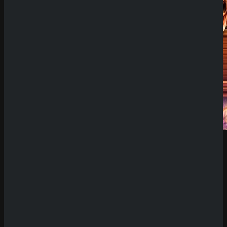
Demo Spiel
Willkommen auf unserer Plattform für Demo
Slots! Hier hast du die einzigartige Möglichkeit,
eine riesige Auswahl an Spielautomaten
kostenlos und ohne Risiko zu testen. Unsere
Seite bietet dir den Vorteil, die neuesten Slots
oft bis zu zwei Wochen vor ihrer offiziellen
Veröffentlichung in Online-Casinos