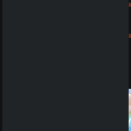
CryptoRush
200% bis
zu 2.500€
Echtgeldmodus
Robert99
Demoversion
zu
Having issues with
Rizmu Boys
?
CryptoRush
200% bis
zu 2.500€
News
SpinEmpire Casino
Submit
Review
Sicher dir einen 100% Bonus bis 500€ und spiele
8. Januar 2026
Rizmu Boys
SpinBetter Casino
Try Our Featured Games
Review
22. Dezember
2025
Wyns Casino Revie
30. September
2025
QuickWin Casino
Review