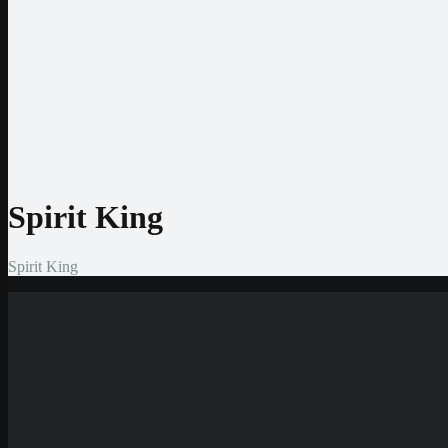
Aus
Spirit King
Spirit King