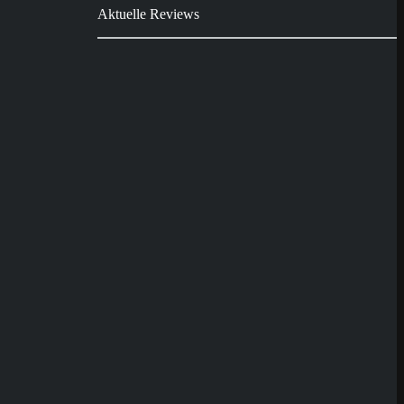
Aktuelle Reviews