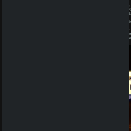
JAHRESUMSATZ:
JAHRES
1.000.000€
1.000.00
BESITZER:
BESITZE
Liernin
Liernin
Enterprises
Enterpri
LTD
LTD
LIZENZ:
LIZENZ:
Komoren
Komore
(Anjouan)
(Anjoua
Neueste
Beiträge
SpinEmpir
e Casino
Review
SpinBetter
Casino
Review
Wyns
Casino