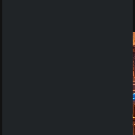
Demo Spiel