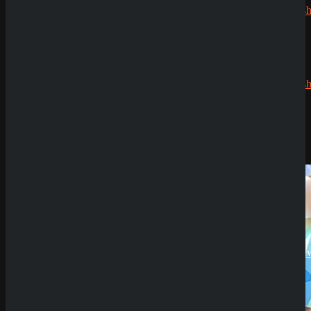
Echtgeldmodus
CryptoRush
Demoversion
200% bis
zu 2.500€
Having issues with
Sun Fire - Hold & Spin
?
Robert99
zu
CryptoRush
200% bis
zu 2.500€
Submit
Sicher dir einen 100% Bonus bis 500€ und spiele
Sun Fire - Hold & Spin
News
Try Our Featured Games
SpinEmpire Casino
Review
8. Januar 2026
SpinBetter Casino
Review
22. Dezember
2025
Wyns Casino Revie
30. September
2025
QuickWin Casino
Review