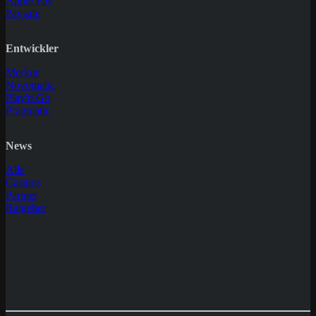
Apple Pay
Paysafe
Entwickler
Merkur
Novomatic
Play'n Go
Pragmatic
News
Alle
Casinos
Partner
Ratgeber