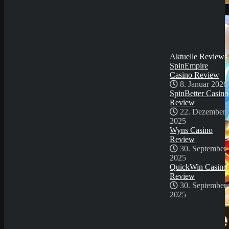
30. September
2025
Demo Spiel
QuickWin Casino
Review
30. September
2025
Aktuelle Reviews
SpinEmpire
Casino Review
8. Januar 2026
SpinBetter Casino
Review
22. Dezember
2025
Wyns Casino
Review
30. September
2025
QuickWin Casino
Review
30. September
2025