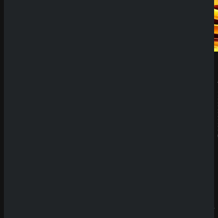
Neueste
Beiträge
SpinEmpir
e Casino