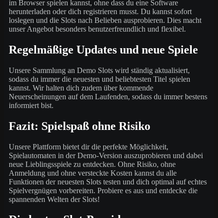
im Browser spielen kannst, ohne dass du eine Software
herunterladen oder dich registrieren musst. Du kannst sofort
loslegen und die Slots nach Belieben ausprobieren. Dies macht
unser Angebot besonders benutzerfreundlich und flexibel.
Regelmäßige Updates und neue Spiele
Unsere Sammlung an Demo Slots wird ständig aktualisiert,
sodass du immer die neuesten und beliebtesten Titel spielen
kannst. Wir halten dich zudem über kommende
Neuerscheinungen auf dem Laufenden, sodass du immer bestens
informiert bist.
Fazit: Spielspaß ohne Risiko
Unsere Plattform bietet dir die perfekte Möglichkeit,
Spielautomaten in der Demo-Version auszuprobieren und dabei
neue Lieblingsspiele zu entdecken. Ohne Risiko, ohne
Anmeldung und ohne versteckte Kosten kannst du alle
Funktionen der neuesten Slots testen und dich optimal auf echtes
Spielvergnügen vorbereiten. Probiere es aus und entdecke die
spannenden Welten der Slots!