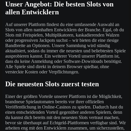
Unser Angebot: Die besten Slots von
allen Entwicklern
Auf unserer Plattform findest du eine umfassende Auswahl an
Slots von allen namhaften Entwicklern der Branche. Egal, ob du
Slots mit Freispielen, Multiplikatoren, kaskadierenden Walzen
oder progressiven Jackpots suchst – wir bieten dir eine riesige
Bandbreite an Optionen. Unsere Sammlung wird ständig
aktualisiert, sodass du immer die neuesten und beliebtesten Spiele
ausprobieren kannst. Ein weiterer Vorteil unserer Plattform ist,
dass du keine Anmeldung oder Software-Downloads benötigst.
Alle Spiele sind direkt in deinem Browser spielbar, ohne
versteckte Kosten oder Verpflichtungen.
Die neuesten Slots zuerst testen
Einer der größten Vorteile unserer Plattform ist die Möglichkeit,
brandneue Spielautomaten bereits vor ihrer offiziellen
Veröffentlichung in Online-Casinos zu spielen. Dadurch hast du
einen entscheidenden Vorteil gegenüber anderen Spielern, denn
du kannst dich bereits mit den neuesten Slots vertraut machen,
bevor sie überhaupt auf Echtgeld-Plattformen verfügbar sind. Wir
arbeiten eng mit den Entwicklern zusammen, um sicherzustellen,