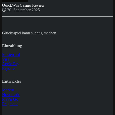
QuickWin Casino Review
30. September 2025
Glücksspiel kann süchtig machen.
Einzahlung
Mastercard
Visa
Apple Pay
Paysafe
Entwickler
Merkur
Novomatic
Play'n Go
Pragmatic