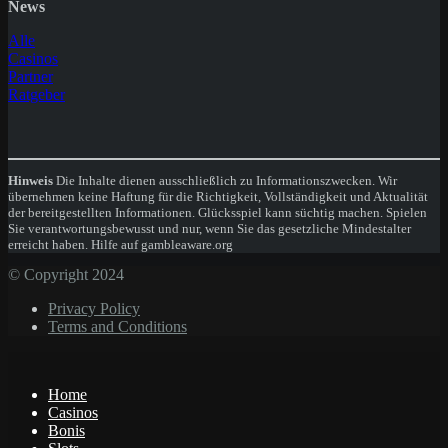
News
Alle
Casinos
Partner
Ratgeber
Hinweis
Die Inhalte dienen ausschließlich zu Informationszwecken. Wir
übernehmen keine Haftung für die Richtigkeit, Vollständigkeit und Aktualität
der bereitgestellten Informationen. Glücksspiel kann süchtig machen. Spielen
Sie verantwortungsbewusst und nur, wenn Sie das gesetzliche Mindestalter
erreicht haben. Hilfe auf gambleaware.org
© Copyright 2024
Privacy Policy
Terms and Conditions
Home
Casinos
Bonis