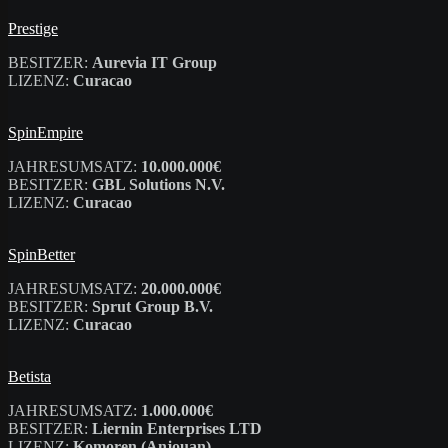
Prestige
BESITZER:
Aurevia IT Group
LIZENZ:
Curacao
SpinEmpire
JAHRESUMSATZ:
10.000.000€
BESITZER:
GBL Solutions N.V.
LIZENZ:
Curacao
SpinBetter
JAHRESUMSATZ:
20.000.000€
BESITZER:
Sprut Group B.V.
LIZENZ:
Curacao
Betista
JAHRESUMSATZ:
1.000.000€
BESITZER:
Liernin Enterprises LTD
LIZENZ:
Komoren (Anjouan)