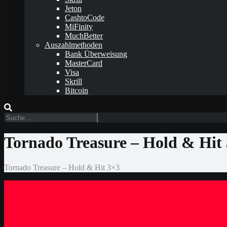
Jeton
CashtoCode
MiFinity
MuchBetter
Auszahlmethoden
Bank Überweisung
MasterCard
Visa
Skrill
Bitcoin
Tornado Treasure – Hold & Hit
Tornado Treasure – Hold & Hit 3×3