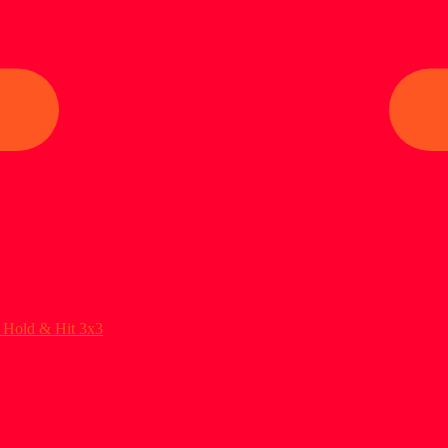
- Hold & Hit 3x3