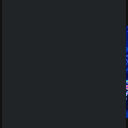
Demo Spiel
Demo Spiel