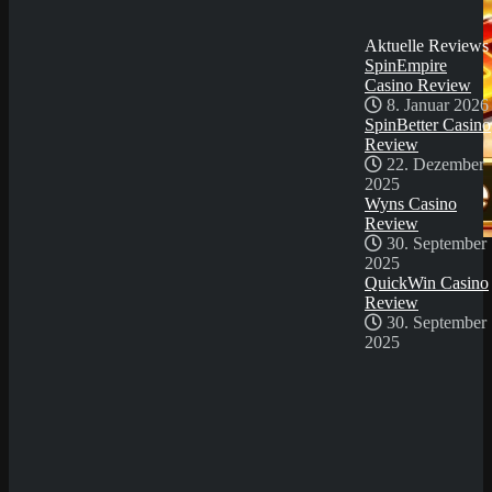
30. September
2025
Aktuelle Reviews
SpinEmpire
Casino Review
8. Januar 2026
SpinBetter Casino
Review
22. Dezember
2025
Wyns Casino
Review
30. September
Demo Spiel
2025
QuickWin Casino
Review
30. September
2025