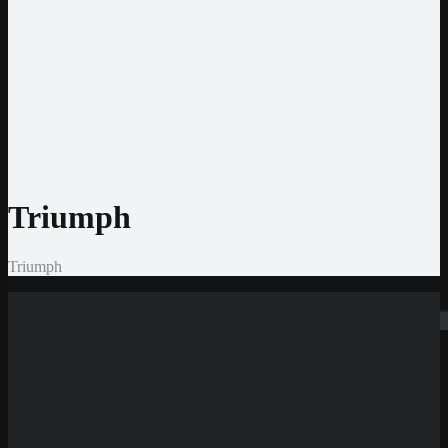
Jeton
CashtoCode
MiFinity
MuchBetter
Auszahlmethoden
Bank Überweisung
MasterCard
Visa
Skrill
Bitcoin
Triumph
Triumph
Suchen
Neue Casinos