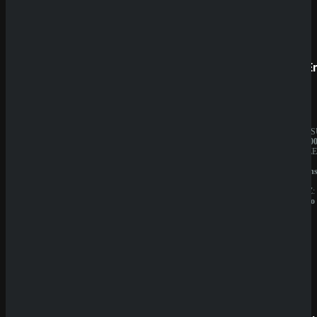
Prestige
SpinE
BESITZER:
JAHRES
Aurevia
10.000.0
IT
BESITZE
Group
GBL
LIZENZ:
Solution
Curacao
N.V.
LIZENZ:
Curacao