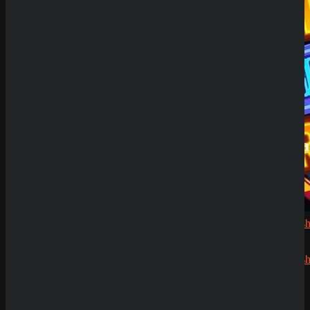
Review
QuickWin
Casino
Review
Betista
Casino
Review
Neueste
Kommenta
Alex
zu
Dazard
rami
zu
CryptoRus
Jens
zu
CryptoRush
200% bis
zu 2.500€
Silizi
zu