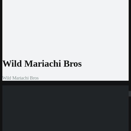
Jeton
CashtoCode
MiFinity
MuchBetter
Auszahlmethoden
Bank Überweisung
MasterCard
Visa
Skrill
Bitcoin
Wild Mariachi Bros
Wild Mariachi Bros
Suchen
Neue Casinos