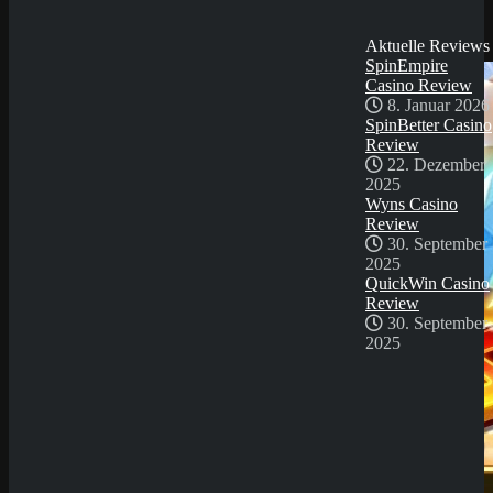
30. September
Sicher dir einen 100% Bonus bis 500€ und spiele
2025
Wild Mariachi Bros
Aktuelle Reviews
Try Our Featured Games
SpinEmpire
Casino Review
8. Januar 2026
SpinBetter Casino
Review
22. Dezember
2025
Wyns Casino
Review
30. September
2025
QuickWin Casino
Review
30. September
2025